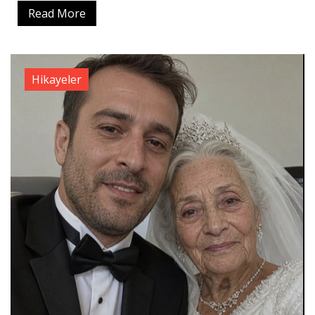
Read More
Hikayeler