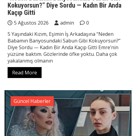
Kokuyorsun?” Diye Sordu — Kadın Bir Anda
Kaçıp Gitti
5 Ağustos 2026
admin
0
5 Yaşındaki Kızım, Eşimin İş Arkadaşına “Neden
Babamın Banyosundaki Sabun Gibi Kokuyorsun?”
Diye Sordu — Kadın Bir Anda Kaçıp Gitti Emre’nin
yüzüne baktım. Gözlerinde öfke yoktu. Daha çok
yakalanmış olmanın
Read More
Güncel Haberler