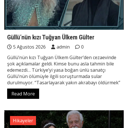
Güllü’nün kızı Tuğyan Ülkem Gülter
5 Ağustos 2026
admin
0
Güllü’nün kızı Tuğyan Ülkem Gülter’den cezaevinde
şok açıklamalar geldi. Kimse bunu asla tahmin bile
edemezdi… Türkiye’yi yasa boğan ünlü sanatçı
Güllü’nün ölümüyle ilgili soruşturmada sular
durulmuyor. “Tasarlayarak yakın akrabayı öldürmek”
Read More
Hikayeler