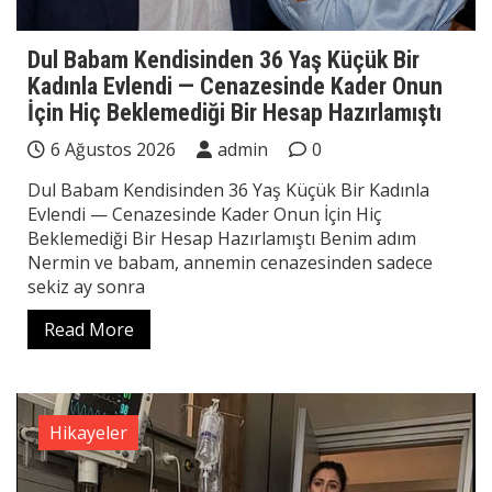
Dul Babam Kendisinden 36 Yaş Küçük Bir
Kadınla Evlendi — Cenazesinde Kader Onun
İçin Hiç Beklemediği Bir Hesap Hazırlamıştı
6 Ağustos 2026
admin
0
Dul Babam Kendisinden 36 Yaş Küçük Bir Kadınla
Evlendi — Cenazesinde Kader Onun İçin Hiç
Beklemediği Bir Hesap Hazırlamıştı Benim adım
Nermin ve babam, annemin cenazesinden sadece
sekiz ay sonra
Read More
Hikayeler