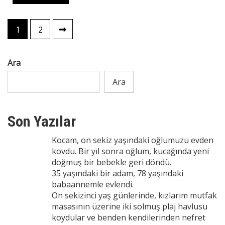
Yazı
1
2
sayfalaması
Ara
Ara
Son Yazılar
Kocam, on sekiz yaşındaki oğlumuzu evden
kovdu. Bir yıl sonra oğlum, kucağında yeni
doğmuş bir bebekle geri döndü.
35 yaşındaki bir adam, 78 yaşındaki
babaannemle evlendi.
On sekizinci yaş günlerinde, kızlarım mutfak
masasının üzerine iki solmuş plaj havlusu
koydular ve benden kendilerinden nefret