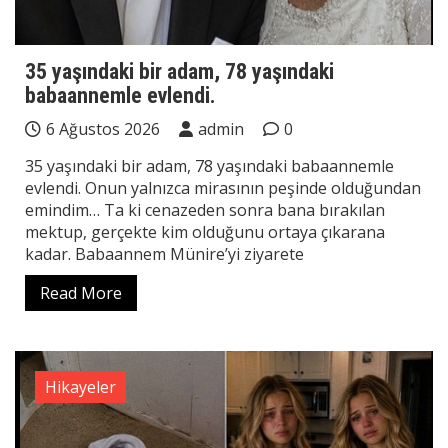
35 yaşındaki bir adam, 78 yaşındaki
babaannemle evlendi.
6 Ağustos 2026
admin
0
35 yaşındaki bir adam, 78 yaşındaki babaannemle
evlendi. Onun yalnızca mirasının peşinde olduğundan
emindim… Ta ki cenazeden sonra bana bırakılan
mektup, gerçekte kim olduğunu ortaya çıkarana
kadar. Babaannem Münire’yi ziyarete
Read More
Hikayeler