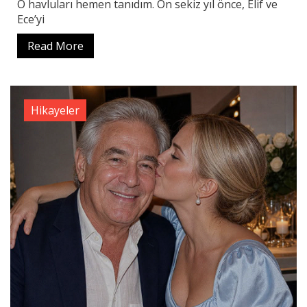
O havluları hemen tanıdım. On sekiz yıl önce, Elif ve
Ece’yi
Read More
Hikayeler