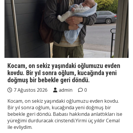
Kocam, on sekiz yaşındaki oğlumuzu evden
kovdu. Bir yıl sonra oğlum, kucağında yeni
doğmuş bir bebekle geri döndü.
7 Ağustos 2026
admin
0
Kocam, on sekiz yaşındaki oğlumuzu evden kovdu.
Bir yıl sonra oğlum, kucağında yeni doğmuş bir
bebekle geri döndü. Babası hakkında anlattıkları ise
yüreğimi durduracak cinstendi.Yirmi üç yıldır Cemal
ile evliydim.