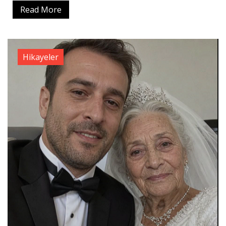
Read More
Hikayeler