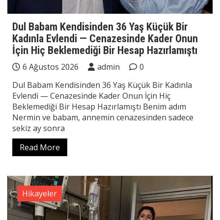
Dul Babam Kendisinden 36 Yaş Küçük Bir
Kadınla Evlendi — Cenazesinde Kader Onun
İçin Hiç Beklemediği Bir Hesap Hazırlamıştı
6 Ağustos 2026
admin
0
Dul Babam Kendisinden 36 Yaş Küçük Bir Kadınla
Evlendi — Cenazesinde Kader Onun İçin Hiç
Beklemediği Bir Hesap Hazırlamıştı Benim adım
Nermin ve babam, annemin cenazesinden sadece
sekiz ay sonra
Read More
Hikayeler