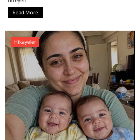
titreyen
Read More
Hikayeler