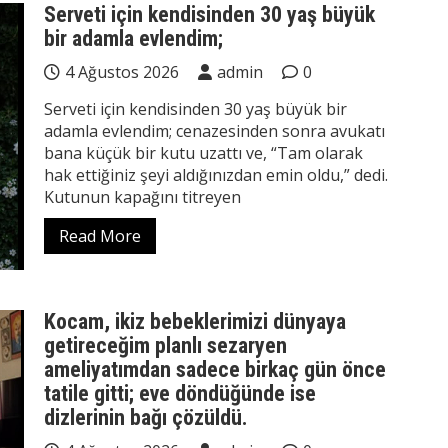
Serveti için kendisinden 30 yaş büyük
bir adamla evlendim;
4 Ağustos 2026
admin
0
Serveti için kendisinden 30 yaş büyük bir
adamla evlendim; cenazesinden sonra avukatı
bana küçük bir kutu uzattı ve, “Tam olarak
hak ettiğiniz şeyi aldığınızdan emin oldu,” dedi.
Kutunun kapağını titreyen
Read More
Kocam, ikiz bebeklerimizi dünyaya
getireceğim planlı sezaryen
ameliyatımdan sadece birkaç gün önce
tatile gitti; eve döndüğünde ise
dizlerinin bağı çözüldü.