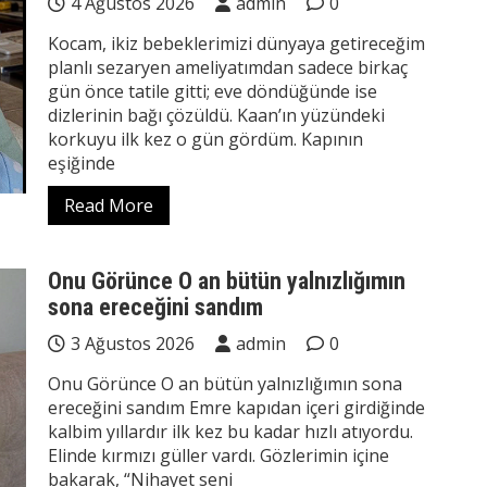
4 Ağustos 2026
admin
0
Kocam, ikiz bebeklerimizi dünyaya getireceğim
planlı sezaryen ameliyatımdan sadece birkaç
gün önce tatile gitti; eve döndüğünde ise
dizlerinin bağı çözüldü. Kaan’ın yüzündeki
korkuyu ilk kez o gün gördüm. Kapının
eşiğinde
Read More
Onu Görünce O an bütün yalnızlığımın
sona ereceğini sandım
3 Ağustos 2026
admin
0
Onu Görünce O an bütün yalnızlığımın sona
ereceğini sandım Emre kapıdan içeri girdiğinde
kalbim yıllardır ilk kez bu kadar hızlı atıyordu.
Elinde kırmızı güller vardı. Gözlerimin içine
bakarak, “Nihayet seni