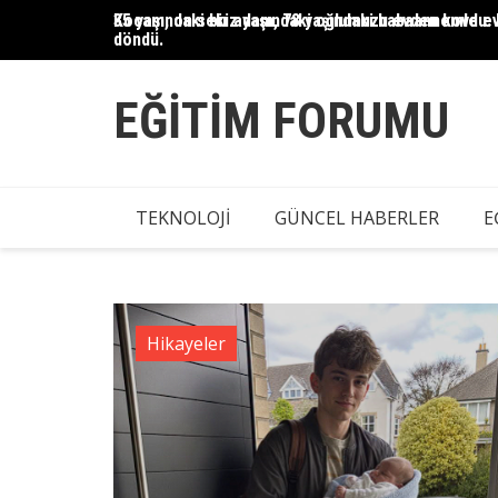
Skip
Kocam, on sekiz yaşındaki oğlumuzu evden kovdu. B
35 yaşındaki bir adam, 78 yaşındaki babaannemle ev
to
döndü.
content
EĞITIM FORUMU
TEKNOLOJI
GÜNCEL HABERLER
E
Hikayeler