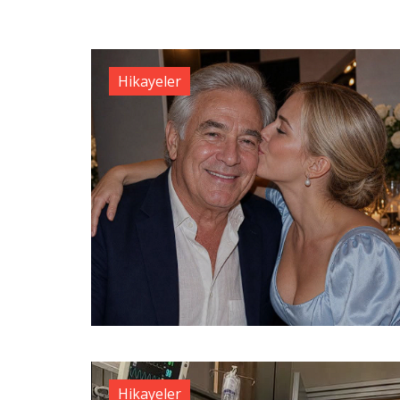
Hikayeler
Hikayeler