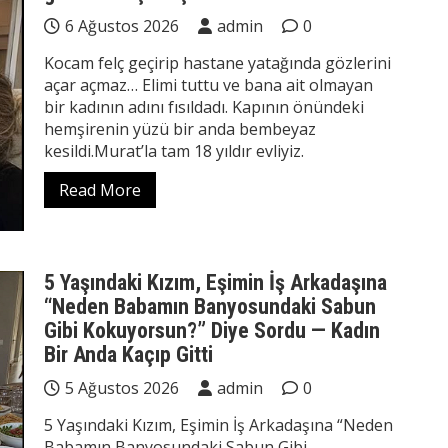
6 Ağustos 2026
admin
0
Kocam felç geçirip hastane yatağında gözlerini
açar açmaz… Elimi tuttu ve bana ait olmayan
bir kadının adını fısıldadı. Kapının önündeki
hemşirenin yüzü bir anda bembeyaz
kesildi.Murat’la tam 18 yıldır evliyiz.
Read More
5 Yaşındaki Kızım, Eşimin İş Arkadaşına
“Neden Babamın Banyosundaki Sabun
Gibi Kokuyorsun?” Diye Sordu — Kadın
Bir Anda Kaçıp Gitti
5 Ağustos 2026
admin
0
5 Yaşındaki Kızım, Eşimin İş Arkadaşına “Neden
Babamın Banyosundaki Sabun Gibi