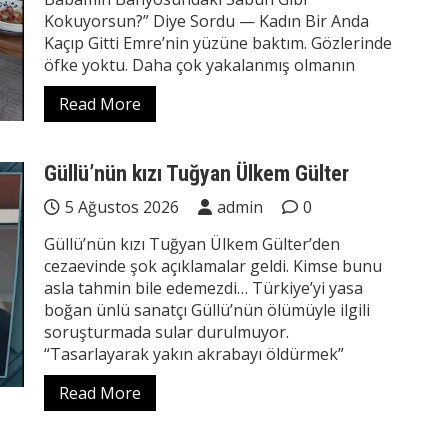
Kokuyorsun?” Diye Sordu — Kadın Bir Anda
Kaçıp Gitti Emre’nin yüzüne baktım. Gözlerinde
öfke yoktu. Daha çok yakalanmış olmanın
Read More
Güllü’nün kızı Tuğyan Ülkem Gülter
5 Ağustos 2026
admin
0
Güllü’nün kızı Tuğyan Ülkem Gülter’den
cezaevinde şok açıklamalar geldi. Kimse bunu
asla tahmin bile edemezdi… Türkiye’yi yasa
boğan ünlü sanatçı Güllü’nün ölümüyle ilgili
soruşturmada sular durulmuyor.
“Tasarlayarak yakın akrabayı öldürmek”
Read More