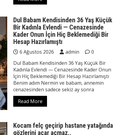
Dul Babam Kendisinden 36 Yaş Küçük
Bir Kadınla Evlendi — Cenazesinde
Kader Onun İçin Hiç Beklemediği Bir
Hesap Hazırlamıştı
6 Ağustos 2026
admin
0
Dul Babam Kendisinden 36 Yaş Küçük Bir
Kadınla Evlendi — Cenazesinde Kader Onun
İçin Hiç Beklemediği Bir Hesap Hazırlamıştı
Benim adım Nermin ve babam, annemin
cenazesinden sadece sekiz ay sonra
Read More
Kocam felç geçirip hastane yatağında
gözlerini açar açmaz..