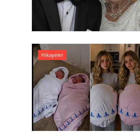
Hikayeler