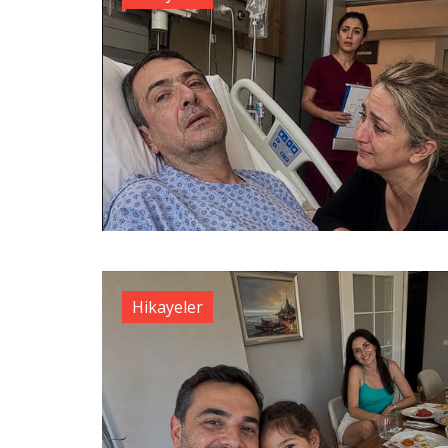
Hikayeler