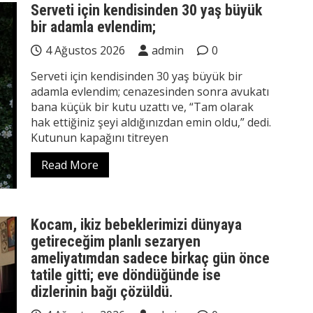
Serveti için kendisinden 30 yaş büyük
bir adamla evlendim;
4 Ağustos 2026
admin
0
Serveti için kendisinden 30 yaş büyük bir
adamla evlendim; cenazesinden sonra avukatı
bana küçük bir kutu uzattı ve, “Tam olarak
hak ettiğiniz şeyi aldığınızdan emin oldu,” dedi.
Kutunun kapağını titreyen
Read More
Kocam, ikiz bebeklerimizi dünyaya
getireceğim planlı sezaryen
ameliyatımdan sadece birkaç gün önce
tatile gitti; eve döndüğünde ise
dizlerinin bağı çözüldü.