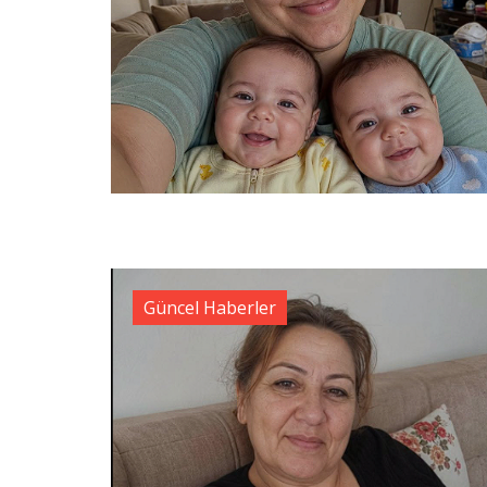
Güncel Haberler