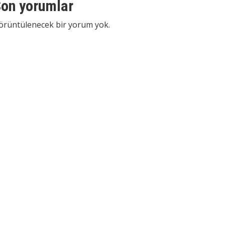
on yorumlar
örüntülenecek bir yorum yok.