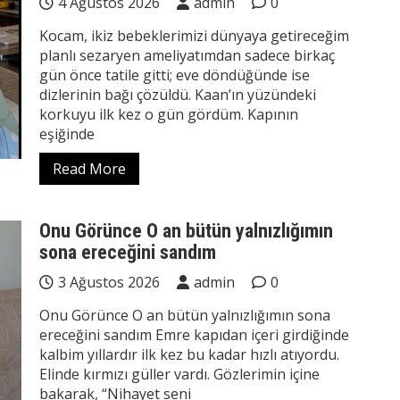
4 Ağustos 2026
admin
0
Kocam, ikiz bebeklerimizi dünyaya getireceğim
planlı sezaryen ameliyatımdan sadece birkaç
gün önce tatile gitti; eve döndüğünde ise
dizlerinin bağı çözüldü. Kaan’ın yüzündeki
korkuyu ilk kez o gün gördüm. Kapının
eşiğinde
Read More
Onu Görünce O an bütün yalnızlığımın
sona ereceğini sandım
3 Ağustos 2026
admin
0
Onu Görünce O an bütün yalnızlığımın sona
ereceğini sandım Emre kapıdan içeri girdiğinde
kalbim yıllardır ilk kez bu kadar hızlı atıyordu.
Elinde kırmızı güller vardı. Gözlerimin içine
bakarak, “Nihayet seni