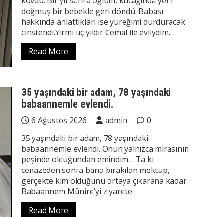
kovdu. Bir yıl sonra oğlum, kucağında yeni
doğmuş bir bebekle geri döndü. Babası
hakkında anlattıkları ise yüreğimi durduracak
cinstendi.Yirmi üç yıldır Cemal ile evliydim.
Read More
35 yaşındaki bir adam, 78 yaşındaki
babaannemle evlendi.
6 Ağustos 2026
admin
0
35 yaşındaki bir adam, 78 yaşındaki
babaannemle evlendi. Onun yalnızca mirasının
peşinde olduğundan emindim… Ta ki
cenazeden sonra bana bırakılan mektup,
gerçekte kim olduğunu ortaya çıkarana kadar.
Babaannem Münire’yi ziyarete
Read More