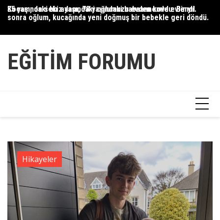
Skip
Kocam, on sekiz yaşındaki oğlumuzu evden kovdu. Bir yıl
35 yaşındaki bir adam, 78 yaşındaki babaannemle evlendi.
On
to
sonra oğlum, kucağında yeni doğmuş bir bebekle geri döndü.
üz
content
ke
EĞITIM FORUMU
Hikayeler