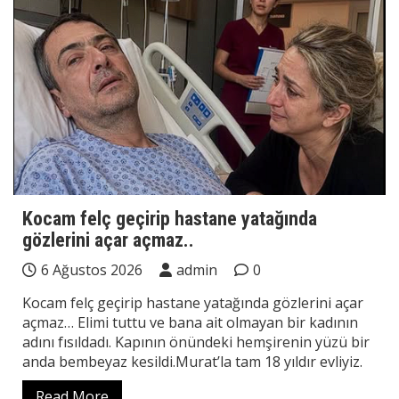
Kocam felç geçirip hastane yatağında
gözlerini açar açmaz..
6 Ağustos 2026
admin
0
Kocam felç geçirip hastane yatağında gözlerini açar
açmaz… Elimi tuttu ve bana ait olmayan bir kadının
adını fısıldadı. Kapının önündeki hemşirenin yüzü bir
anda bembeyaz kesildi.Murat’la tam 18 yıldır evliyiz.
Read More