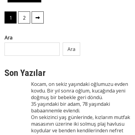
Yazı
1
2
sayfalaması
Ara
Ara
Son Yazılar
Kocam, on sekiz yaşındaki oğlumuzu evden
kovdu. Bir yıl sonra oğlum, kucağında yeni
doğmuş bir bebekle geri döndü.
35 yaşındaki bir adam, 78 yaşındaki
babaannemle evlendi.
On sekizinci yaş günlerinde, kızlarım mutfak
masasının üzerine iki solmuş plaj havlusu
koydular ve benden kendilerinden nefret