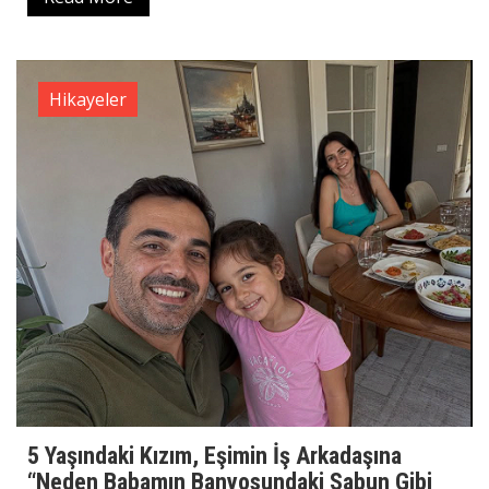
Hikayeler
5 Yaşındaki Kızım, Eşimin İş Arkadaşına
“Neden Babamın Banyosundaki Sabun Gibi