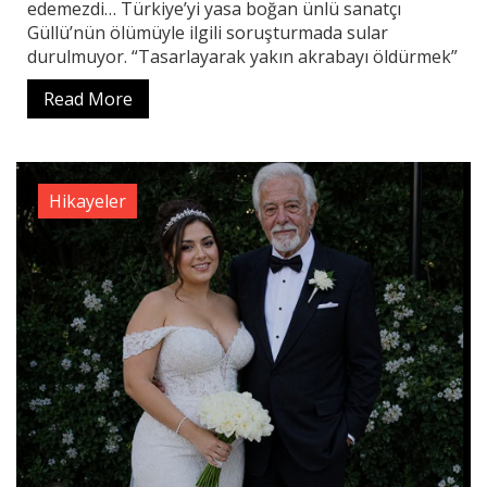
edemezdi… Türkiye’yi yasa boğan ünlü sanatçı
Güllü’nün ölümüyle ilgili soruşturmada sular
durulmuyor. “Tasarlayarak yakın akrabayı öldürmek”
Read More
Hikayeler