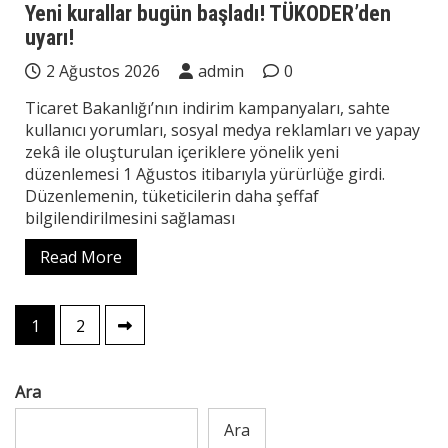
Yeni kurallar bugün başladı! TÜKODER’den
uyarı!
2 Ağustos 2026
admin
0
Ticaret Bakanlığı’nın indirim kampanyaları, sahte
kullanıcı yorumları, sosyal medya reklamları ve yapay
zekâ ile oluşturulan içeriklere yönelik yeni
düzenlemesi 1 Ağustos itibarıyla yürürlüğe girdi.
Düzenlemenin, tüketicilerin daha şeffaf
bilgilendirilmesini sağlaması
Read More
Yazı
1
2
sayfalaması
Ara
Ara