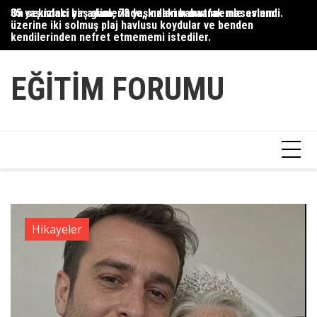
Skip
35 yaşındaki bir adam, 78 yaşındaki babaannemle evlendi.
On sekizinci yaş günlerinde, kızlarım mutfak masasının
Du
to
üzerine iki solmuş plaj havlusu koydular ve benden
Ce
content
kendilerinden nefret etmememi istediler.
Ha
EĞITIM FORUMU
Hikayeler