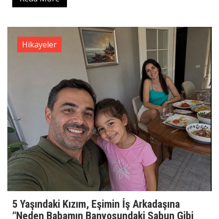
Hikayeler
5 Yaşındaki Kızım, Eşimin İş Arkadaşına
“Neden Babamın Banyosundaki Sabun Gibi