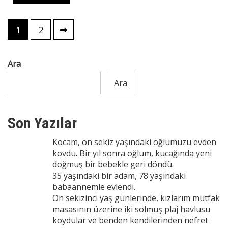
Yazı
1
2
sayfalaması
Ara
Ara
Son Yazılar
Kocam, on sekiz yaşındaki oğlumuzu evden
kovdu. Bir yıl sonra oğlum, kucağında yeni
doğmuş bir bebekle geri döndü.
35 yaşındaki bir adam, 78 yaşındaki
babaannemle evlendi.
On sekizinci yaş günlerinde, kızlarım mutfak
masasının üzerine iki solmuş plaj havlusu
koydular ve benden kendilerinden nefret