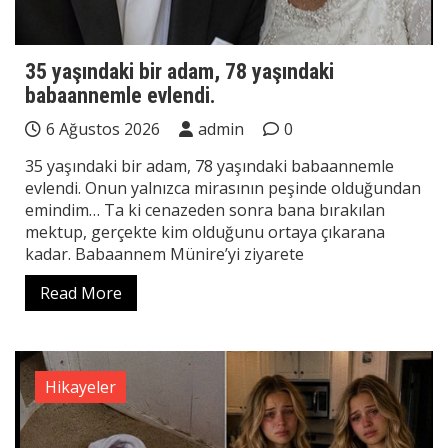
35 yaşındaki bir adam, 78 yaşındaki
babaannemle evlendi.
6 Ağustos 2026
admin
0
35 yaşındaki bir adam, 78 yaşındaki babaannemle
evlendi. Onun yalnızca mirasının peşinde olduğundan
emindim… Ta ki cenazeden sonra bana bırakılan
mektup, gerçekte kim olduğunu ortaya çıkarana
kadar. Babaannem Münire’yi ziyarete
Read More
Hikayeler