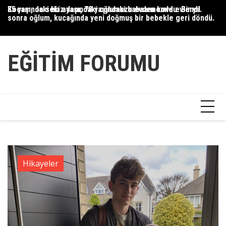
Skip
Kocam, on sekiz yaşındaki oğlumuzu evden kovdu. Bir yıl
35 yaşındaki bir adam, 78 yaşındaki babaannemle evlendi.
On
to
sonra oğlum, kucağında yeni doğmuş bir bebekle geri döndü.
üz
content
ke
EĞITIM FORUMU
Hikayeler