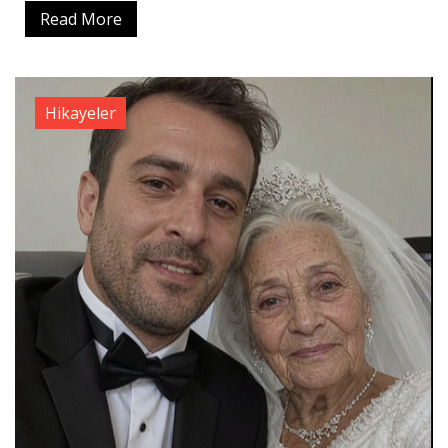
Read More
Hikayeler