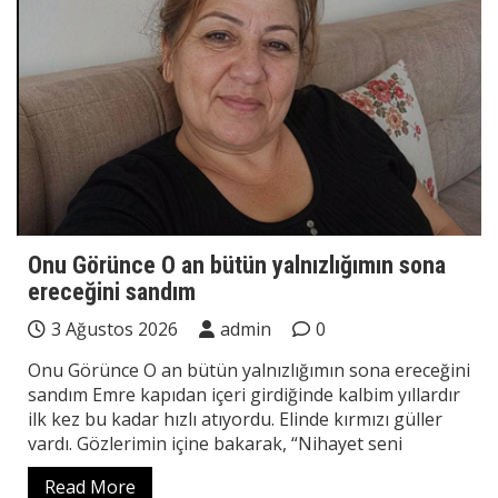
Onu Görünce O an bütün yalnızlığımın sona
ereceğini sandım
3 Ağustos 2026
admin
0
Onu Görünce O an bütün yalnızlığımın sona ereceğini
sandım Emre kapıdan içeri girdiğinde kalbim yıllardır
ilk kez bu kadar hızlı atıyordu. Elinde kırmızı güller
vardı. Gözlerimin içine bakarak, “Nihayet seni
Read More