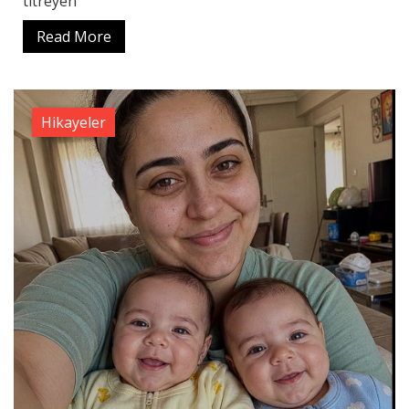
titreyen
Read More
Hikayeler