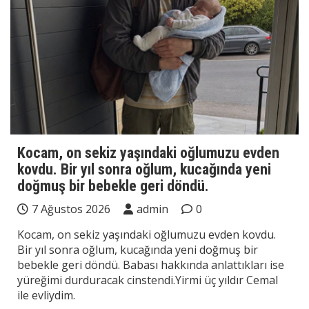
Kocam, on sekiz yaşındaki oğlumuzu evden
kovdu. Bir yıl sonra oğlum, kucağında yeni
doğmuş bir bebekle geri döndü.
7 Ağustos 2026
admin
0
Kocam, on sekiz yaşındaki oğlumuzu evden kovdu.
Bir yıl sonra oğlum, kucağında yeni doğmuş bir
bebekle geri döndü. Babası hakkında anlattıkları ise
yüreğimi durduracak cinstendi.Yirmi üç yıldır Cemal
ile evliydim.