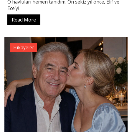
O havluları hemen tanıdım. On sekiz yıl önce, Elif ve
Ece’yi
Read More
Hikayeler