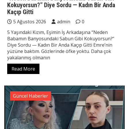
Kokuyorsun?” Diye Sordu — Kadın Bir Anda
Kaçıp Gitti
5 Ağustos 2026
admin
0
5 Yaşındaki Kızım, Eşimin İş Arkadaşına “Neden
Babamın Banyosundaki Sabun Gibi Kokuyorsun?”
Diye Sordu — Kadın Bir Anda Kaçıp Gitti Emre’nin
yüzüne baktım. Gözlerinde öfke yoktu. Daha çok
yakalanmış olmanın
Read More
Güncel Haberler