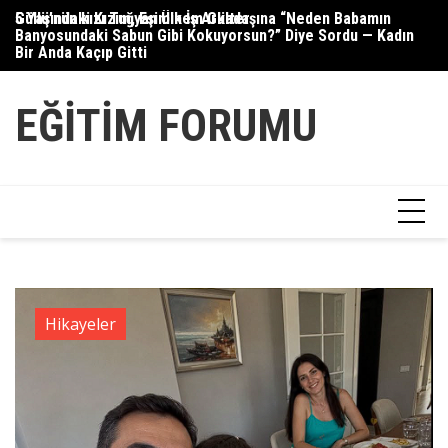
Skip
5 Yaşındaki Kızım, Eşimin İş Arkadaşına “Neden Babamın
Güllü’nün kızı Tuğyan Ülkem Gülter
Se
to
Banyosundaki Sabun Gibi Kokuyorsun?” Diye Sordu — Kadın
content
Bir Anda Kaçıp Gitti
EĞITIM FORUMU
Hikayeler