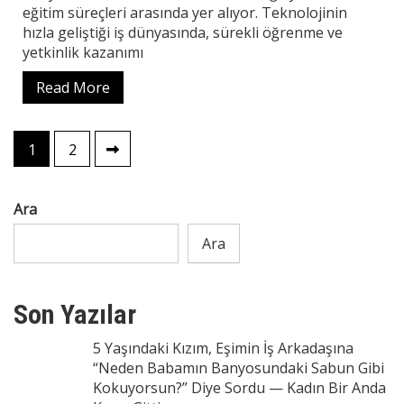
eğitim süreçleri arasında yer alıyor. Teknolojinin
hızla geliştiği iş dünyasında, sürekli öğrenme ve
yetkinlik kazanımı
Read More
Yazı
1
2
sayfalaması
Ara
Ara
Son Yazılar
5 Yaşındaki Kızım, Eşimin İş Arkadaşına
“Neden Babamın Banyosundaki Sabun Gibi
Kokuyorsun?” Diye Sordu — Kadın Bir Anda