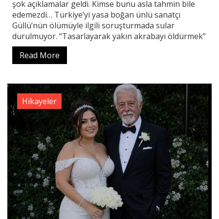
şok açıklamalar geldi. Kimse bunu asla tahmin bile
edemezdi… Türkiye’yi yasa boğan ünlü sanatçı
Güllü’nün ölümüyle ilgili soruşturmada sular
durulmuyor. “Tasarlayarak yakın akrabayı öldürmek”
Read More
Hikayeler