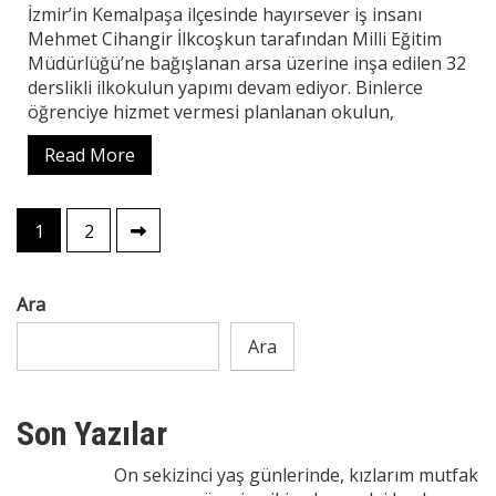
İzmir’in Kemalpaşa ilçesinde hayırsever iş insanı
Mehmet Cihangir İlkcoşkun tarafından Milli Eğitim
Müdürlüğü’ne bağışlanan arsa üzerine inşa edilen 32
derslikli ilkokulun yapımı devam ediyor. Binlerce
öğrenciye hizmet vermesi planlanan okulun,
Read More
Yazı
1
2
sayfalaması
Ara
Ara
Son Yazılar
On sekizinci yaş günlerinde, kızlarım mutfak