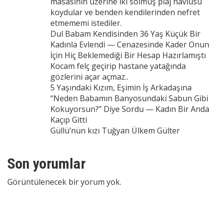
masasının üzerine iki solmuş plaj havlusu
koydular ve benden kendilerinden nefret
etmememi istediler.
Dul Babam Kendisinden 36 Yaş Küçük Bir
Kadınla Evlendi — Cenazesinde Kader Onun
İçin Hiç Beklemediği Bir Hesap Hazırlamıştı
Kocam felç geçirip hastane yatağında
gözlerini açar açmaz..
5 Yaşındaki Kızım, Eşimin İş Arkadaşına
“Neden Babamın Banyosundaki Sabun Gibi
Kokuyorsun?” Diye Sordu — Kadın Bir Anda
Kaçıp Gitti
Güllü’nün kızı Tuğyan Ülkem Gülter
Son yorumlar
Görüntülenecek bir yorum yok.