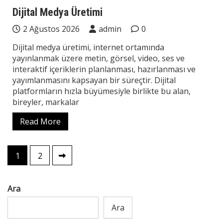
Teknoloji
Dijital Medya Üretimi
2 Ağustos 2026
admin
0
Dijital medya üretimi, internet ortamında
yayınlanmak üzere metin, görsel, video, ses ve
interaktif içeriklerin planlanması, hazırlanması ve
yayımlanmasını kapsayan bir süreçtir. Dijital
platformların hızla büyümesiyle birlikte bu alan,
bireyler, markalar
Read More
Yazı
1
2
sayfalaması
Ara
Ara