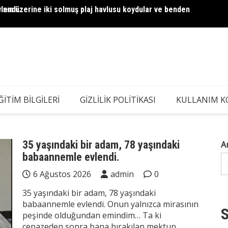
lendi.
ının üzerine iki solmuş plaj havlusu koydular ve benden
Dul Ba
Hesap 
ĞITIM BILGILERI
GIZLILIK POLITIKASI
KULLANIM K
35 yaşındaki bir adam, 78 yaşındaki
A
babaannemle evlendi.
6 Ağustos 2026
admin
0
35 yaşındaki bir adam, 78 yaşındaki
babaannemle evlendi. Onun yalnızca mirasının
S
peşinde olduğundan emindim… Ta ki
cenazeden sonra bana bırakılan mektup,