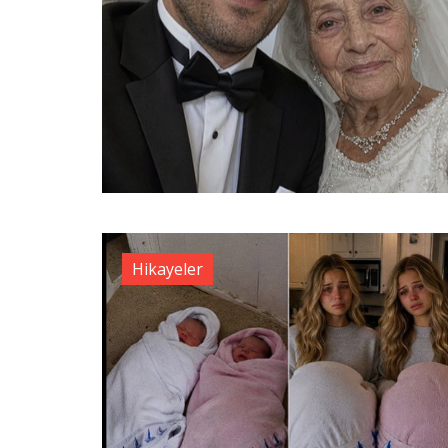
Hikayeler