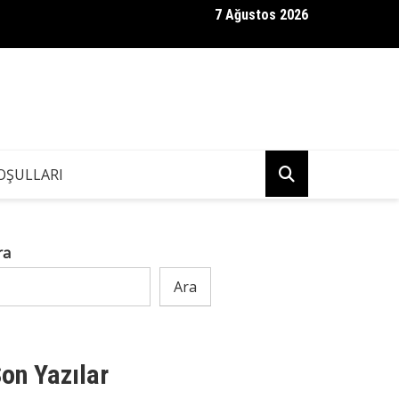
7 Ağustos 2026
bam Kendisinden 36 Yaş Küçük Bir Kadınla Evlendi — Cenazesinde 
Hazırlamıştı
OŞULLARI
ra
Ara
on Yazılar