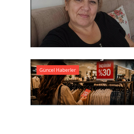
Güncel Haberler