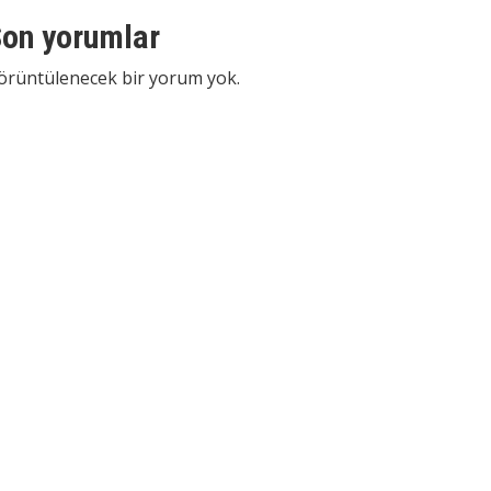
on yorumlar
örüntülenecek bir yorum yok.