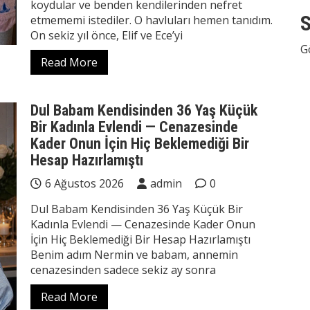
koydular ve benden kendilerinden nefret
S
etmememi istediler. O havluları hemen tanıdım.
On sekiz yıl önce, Elif ve Ece’yi
G
Read More
Dul Babam Kendisinden 36 Yaş Küçük
Bir Kadınla Evlendi — Cenazesinde
Kader Onun İçin Hiç Beklemediği Bir
Hesap Hazırlamıştı
6 Ağustos 2026
admin
0
Dul Babam Kendisinden 36 Yaş Küçük Bir
Kadınla Evlendi — Cenazesinde Kader Onun
İçin Hiç Beklemediği Bir Hesap Hazırlamıştı
Benim adım Nermin ve babam, annemin
cenazesinden sadece sekiz ay sonra
Read More