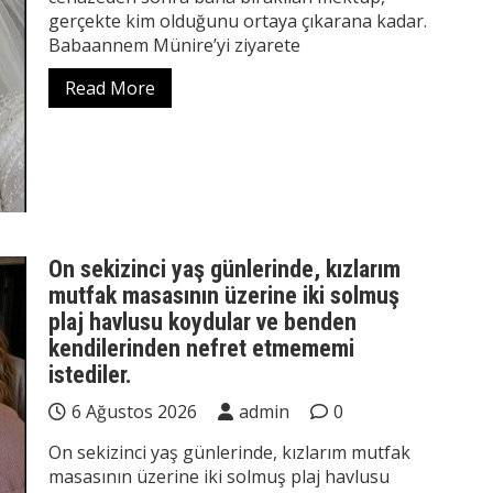
gerçekte kim olduğunu ortaya çıkarana kadar.
Babaannem Münire’yi ziyarete
Read More
On sekizinci yaş günlerinde, kızlarım
mutfak masasının üzerine iki solmuş
plaj havlusu koydular ve benden
kendilerinden nefret etmememi
istediler.
6 Ağustos 2026
admin
0
On sekizinci yaş günlerinde, kızlarım mutfak
masasının üzerine iki solmuş plaj havlusu