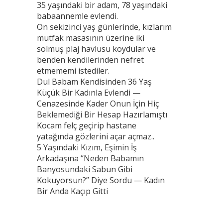
35 yaşındaki bir adam, 78 yaşındaki
babaannemle evlendi.
On sekizinci yaş günlerinde, kızlarım
mutfak masasının üzerine iki
solmuş plaj havlusu koydular ve
benden kendilerinden nefret
etmememi istediler.
Dul Babam Kendisinden 36 Yaş
Küçük Bir Kadınla Evlendi —
Cenazesinde Kader Onun İçin Hiç
Beklemediği Bir Hesap Hazırlamıştı
Kocam felç geçirip hastane
yatağında gözlerini açar açmaz..
5 Yaşındaki Kızım, Eşimin İş
Arkadaşına “Neden Babamın
Banyosundaki Sabun Gibi
Kokuyorsun?” Diye Sordu — Kadın
Bir Anda Kaçıp Gitti