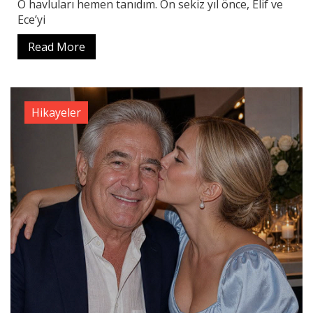
O havluları hemen tanıdım. On sekiz yıl önce, Elif ve
Ece’yi
Read More
Hikayeler