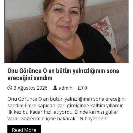
Onu Görünce O an bütün yalnızlığımın sona
ereceğini sandım
3 Ağustos 2026
admin
0
Onu Görünce O an bütün yalnızlığımın sona ereceğini
sandım Emre kapıdan içeri girdiğinde kalbim yıllardır
ilk kez bu kadar hızlı atıyordu. Elinde kırmızı güller
vardı. Gözlerimin içine bakarak, “Nihayet seni
Read More