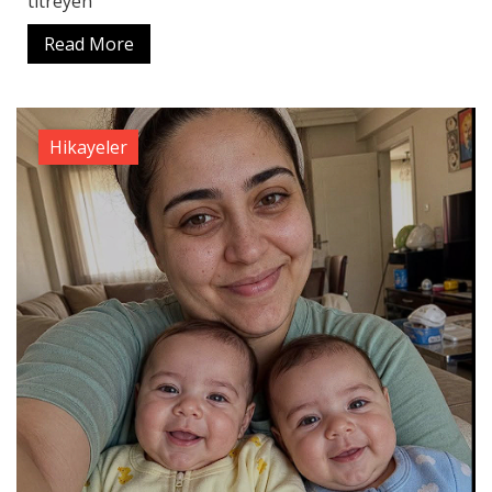
titreyen
Read More
Hikayeler