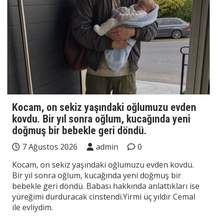
Kocam, on sekiz yaşındaki oğlumuzu evden
kovdu. Bir yıl sonra oğlum, kucağında yeni
doğmuş bir bebekle geri döndü.
7 Ağustos 2026
admin
0
Kocam, on sekiz yaşındaki oğlumuzu evden kovdu.
Bir yıl sonra oğlum, kucağında yeni doğmuş bir
bebekle geri döndü. Babası hakkında anlattıkları ise
yüreğimi durduracak cinstendi.Yirmi üç yıldır Cemal
ile evliydim.