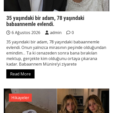
35 yaşındaki bir adam, 78 yaşındaki
babaannemle evlendi.
6 Ağustos 2026
admin
0
35 yaşındaki bir adam, 78 yaşındaki babaannemle
evlendi. Onun yalnızca mirasının peşinde olduğundan
emindim… Ta ki cenazeden sonra bana bırakılan
mektup, gerçekte kim olduğunu ortaya çıkarana
kadar. Babaannem Münire’yi ziyarete
Read More
Hikayeler