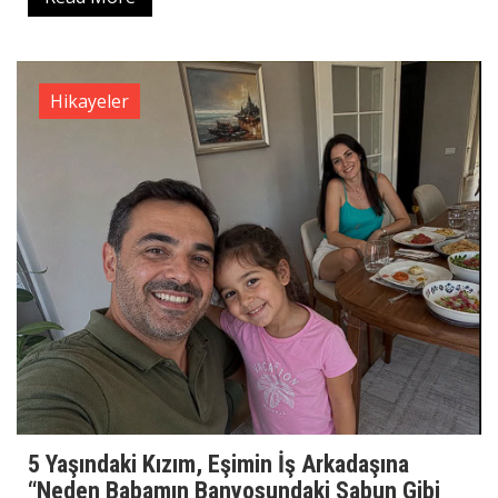
Hikayeler
5 Yaşındaki Kızım, Eşimin İş Arkadaşına
“Neden Babamın Banyosundaki Sabun Gibi