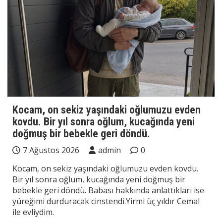
Kocam, on sekiz yaşındaki oğlumuzu evden
kovdu. Bir yıl sonra oğlum, kucağında yeni
doğmuş bir bebekle geri döndü.
7 Ağustos 2026
admin
0
Kocam, on sekiz yaşındaki oğlumuzu evden kovdu.
Bir yıl sonra oğlum, kucağında yeni doğmuş bir
bebekle geri döndü. Babası hakkında anlattıkları ise
yüreğimi durduracak cinstendi.Yirmi üç yıldır Cemal
ile evliydim.