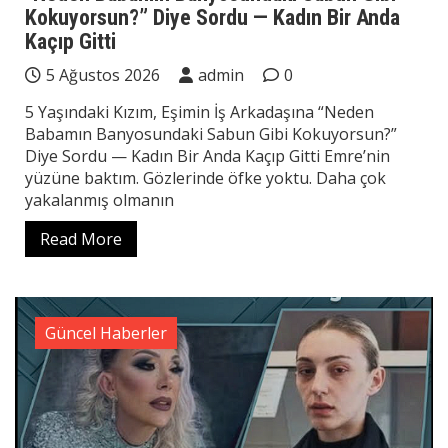
Kokuyorsun?” Diye Sordu — Kadın Bir Anda
Kaçıp Gitti
5 Ağustos 2026
admin
0
5 Yaşındaki Kızım, Eşimin İş Arkadaşına “Neden
Babamın Banyosundaki Sabun Gibi Kokuyorsun?”
Diye Sordu — Kadın Bir Anda Kaçıp Gitti Emre’nin
yüzüne baktım. Gözlerinde öfke yoktu. Daha çok
yakalanmış olmanın
Read More
Güncel Haberler