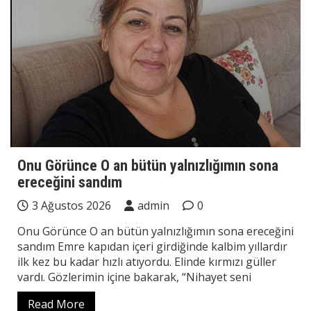
Onu Görünce O an bütün yalnızlığımın sona
ereceğini sandım
3 Ağustos 2026
admin
0
Onu Görünce O an bütün yalnızlığımın sona ereceğini
sandım Emre kapıdan içeri girdiğinde kalbim yıllardır
ilk kez bu kadar hızlı atıyordu. Elinde kırmızı güller
vardı. Gözlerimin içine bakarak, “Nihayet seni
Read More