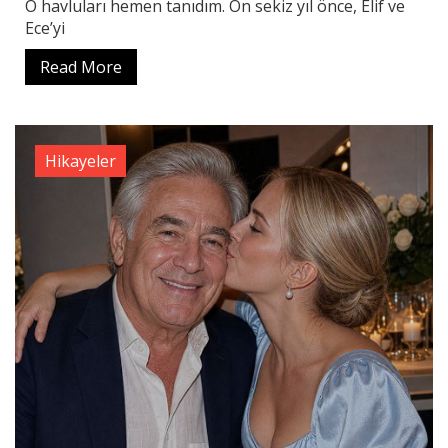
O havluları hemen tanıdım. On sekiz yıl önce, Elif ve
Ece’yi
Read More
Hikayeler