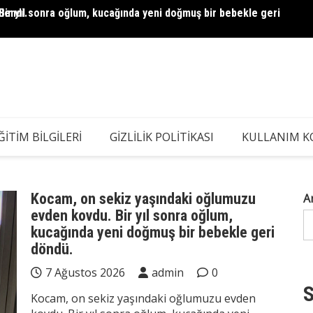
ir yıl sonra oğlum, kucağında yeni doğmuş bir bebekle geri
lendi.
On sek
kendil
ĞITIM BILGILERI
GIZLILIK POLITIKASI
KULLANIM K
Kocam, on sekiz yaşındaki oğlumuzu
A
evden kovdu. Bir yıl sonra oğlum,
kucağında yeni doğmuş bir bebekle geri
döndü.
7 Ağustos 2026
admin
0
S
Kocam, on sekiz yaşındaki oğlumuzu evden