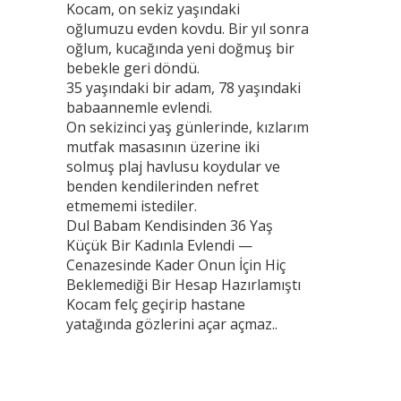
Kocam, on sekiz yaşındaki
oğlumuzu evden kovdu. Bir yıl sonra
oğlum, kucağında yeni doğmuş bir
bebekle geri döndü.
35 yaşındaki bir adam, 78 yaşındaki
babaannemle evlendi.
On sekizinci yaş günlerinde, kızlarım
mutfak masasının üzerine iki
solmuş plaj havlusu koydular ve
benden kendilerinden nefret
etmememi istediler.
Dul Babam Kendisinden 36 Yaş
Küçük Bir Kadınla Evlendi —
Cenazesinde Kader Onun İçin Hiç
Beklemediği Bir Hesap Hazırlamıştı
Kocam felç geçirip hastane
yatağında gözlerini açar açmaz..