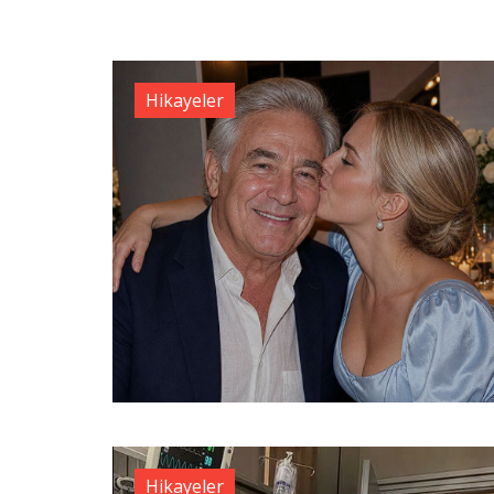
Hikayeler
Hikayeler