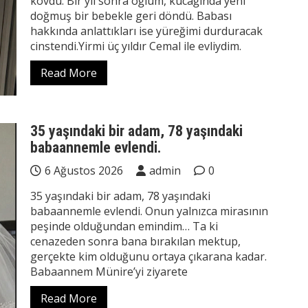
kovdu. Bir yıl sonra oğlum, kucağında yeni
doğmuş bir bebekle geri döndü. Babası
hakkında anlattıkları ise yüreğimi durduracak
cinstendi.Yirmi üç yıldır Cemal ile evliydim.
Read More
35 yaşındaki bir adam, 78 yaşındaki
babaannemle evlendi.
6 Ağustos 2026
admin
0
35 yaşındaki bir adam, 78 yaşındaki
babaannemle evlendi. Onun yalnızca mirasının
peşinde olduğundan emindim… Ta ki
cenazeden sonra bana bırakılan mektup,
gerçekte kim olduğunu ortaya çıkarana kadar.
Babaannem Münire’yi ziyarete
Read More