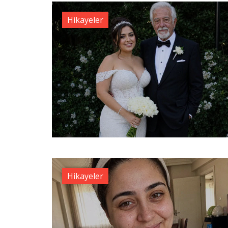
Hikayeler
Hikayeler