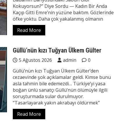
Kokuyorsun?” Diye Sordu — Kadın Bir Anda
Kaçıp Gitti Emre’nin yüzüne baktım. Gözlerinde
öfke yoktu. Daha çok yakalanmış olmanın
Read More
Güllü’nün kızı Tuğyan Ülkem Gülter
5 Ağustos 2026
admin
0
Güllü’nün kızı Tuğyan Ülkem Gülter’den
cezaevinde şok açıklamalar geldi. Kimse bunu
asla tahmin bile edemezdi… Türkiye’yi yasa
boğan ünlü sanatçı Güllü’nün ölümüyle ilgili
soruşturmada sular durulmuyor.
“Tasarlayarak yakın akrabayı öldürmek”
Read More