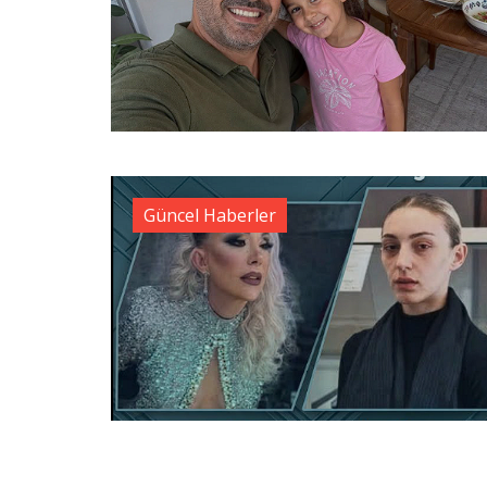
Güncel Haberler