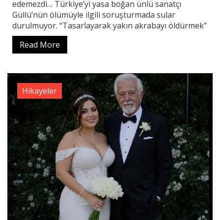
edemezdi… Türkiye’yi yasa boğan ünlü sanatçı
Güllü’nün ölümüyle ilgili soruşturmada sular
durulmuyor. “Tasarlayarak yakın akrabayı öldürmek”
Read More
Hikayeler