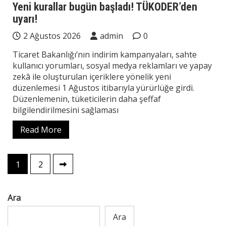
Yeni kurallar bugün başladı! TÜKODER’den
uyarı!
2 Ağustos 2026
admin
0
Ticaret Bakanlığı’nın indirim kampanyaları, sahte
kullanıcı yorumları, sosyal medya reklamları ve yapay
zekâ ile oluşturulan içeriklere yönelik yeni
düzenlemesi 1 Ağustos itibarıyla yürürlüğe girdi.
Düzenlemenin, tüketicilerin daha şeffaf
bilgilendirilmesini sağlaması
Read More
Yazı
1
2
sayfalaması
Ara
Ara