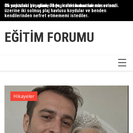
Skip
35 yaşındaki bir adam, 78 yaşındaki babaannemle evlendi.
On sekizinci yaş günlerinde, kızlarım mutfak masasının
Du
to
üzerine iki solmuş plaj havlusu koydular ve benden
Ce
content
kendilerinden nefret etmememi istediler.
Ha
EĞITIM FORUMU
Hikayeler