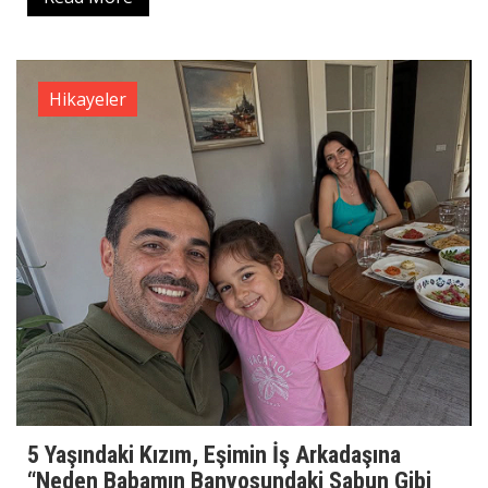
Hikayeler
5 Yaşındaki Kızım, Eşimin İş Arkadaşına
“Neden Babamın Banyosundaki Sabun Gibi