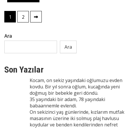
Yazı
1
2
sayfalaması
Ara
Ara
Son Yazılar
Kocam, on sekiz yaşındaki oğlumuzu evden
kovdu. Bir yıl sonra oğlum, kucağında yeni
doğmuş bir bebekle geri döndü.
35 yaşındaki bir adam, 78 yaşındaki
babaannemle evlendi.
On sekizinci yaş günlerinde, kızlarım mutfak
masasının üzerine iki solmuş plaj havlusu
koydular ve benden kendilerinden nefret