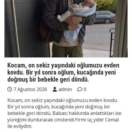
Kocam, on sekiz yaşındaki oğlumuzu evden
kovdu. Bir yıl sonra oğlum, kucağında yeni
doğmuş bir bebekle geri döndü.
7 Ağustos 2026
admin
0
Kocam, on sekiz yaşındaki oğlumuzu evden kovdu.
Bir yıl sonra oğlum, kucağında yeni doğmuş bir
bebekle geri döndü. Babası hakkında anlattıkları ise
yüreğimi durduracak cinstendi.Yirmi üç yıldır Cemal
ile evliydim.