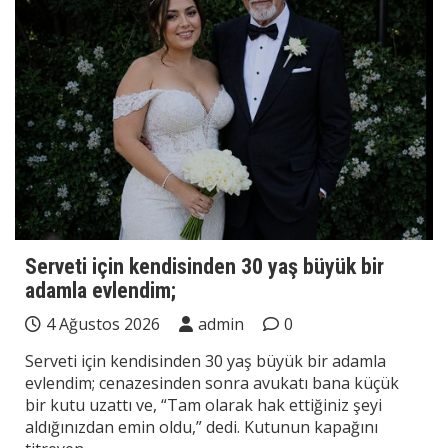
Serveti için kendisinden 30 yaş büyük bir
adamla evlendim;
4 Ağustos 2026
admin
0
Serveti için kendisinden 30 yaş büyük bir adamla
evlendim; cenazesinden sonra avukatı bana küçük
bir kutu uzattı ve, “Tam olarak hak ettiğiniz şeyi
aldığınızdan emin oldu,” dedi. Kutunun kapağını