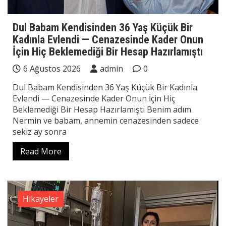
Dul Babam Kendisinden 36 Yaş Küçük Bir
Kadınla Evlendi — Cenazesinde Kader Onun
İçin Hiç Beklemediği Bir Hesap Hazırlamıştı
6 Ağustos 2026
admin
0
Dul Babam Kendisinden 36 Yaş Küçük Bir Kadınla
Evlendi — Cenazesinde Kader Onun İçin Hiç
Beklemediği Bir Hesap Hazırlamıştı Benim adım
Nermin ve babam, annemin cenazesinden sadece
sekiz ay sonra
Read More
Hikayeler