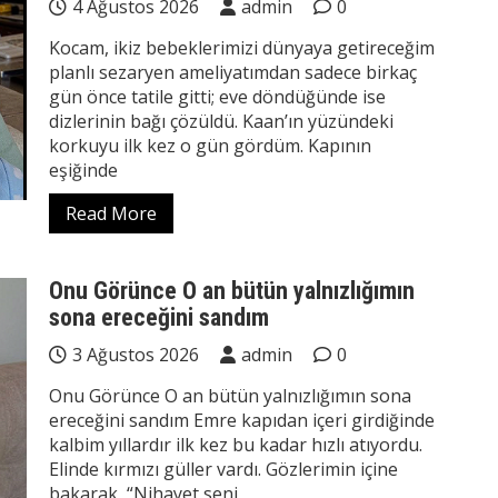
4 Ağustos 2026
admin
0
Kocam, ikiz bebeklerimizi dünyaya getireceğim
planlı sezaryen ameliyatımdan sadece birkaç
gün önce tatile gitti; eve döndüğünde ise
dizlerinin bağı çözüldü. Kaan’ın yüzündeki
korkuyu ilk kez o gün gördüm. Kapının
eşiğinde
Read More
Onu Görünce O an bütün yalnızlığımın
sona ereceğini sandım
3 Ağustos 2026
admin
0
Onu Görünce O an bütün yalnızlığımın sona
ereceğini sandım Emre kapıdan içeri girdiğinde
kalbim yıllardır ilk kez bu kadar hızlı atıyordu.
Elinde kırmızı güller vardı. Gözlerimin içine
bakarak, “Nihayet seni