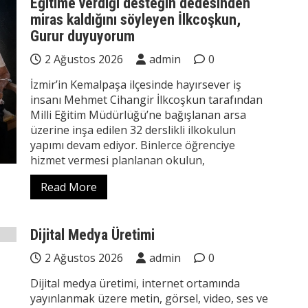
Eğitime verdiği desteğin dedesinden
miras kaldığını söyleyen İlkcoşkun,
Gurur duyuyorum
2 Ağustos 2026
admin
0
İzmir’in Kemalpaşa ilçesinde hayırsever iş
insanı Mehmet Cihangir İlkcoşkun tarafından
Milli Eğitim Müdürlüğü’ne bağışlanan arsa
üzerine inşa edilen 32 derslikli ilkokulun
yapımı devam ediyor. Binlerce öğrenciye
hizmet vermesi planlanan okulun,
Read More
Dijital Medya Üretimi
2 Ağustos 2026
admin
0
Dijital medya üretimi, internet ortamında
yayınlanmak üzere metin, görsel, video, ses ve