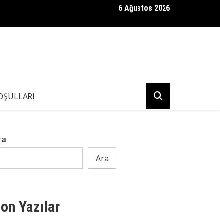
6 Ağustos 2026
i için kendisinden 30 yaş büyük bir adamla evlendim;
OŞULLARI
ra
Ara
on Yazılar