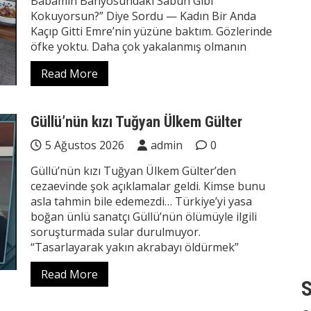
Babamın Banyosundaki Sabun Gibi
Kokuyorsun?” Diye Sordu — Kadın Bir Anda
Kaçıp Gitti Emre’nin yüzüne baktım. Gözlerinde
öfke yoktu. Daha çok yakalanmış olmanın
Read More
Güllü’nün kızı Tuğyan Ülkem Gülter
5 Ağustos 2026
admin
0
Güllü’nün kızı Tuğyan Ülkem Gülter’den
cezaevinde şok açıklamalar geldi. Kimse bunu
asla tahmin bile edemezdi… Türkiye’yi yasa
boğan ünlü sanatçı Güllü’nün ölümüyle ilgili
soruşturmada sular durulmuyor.
“Tasarlayarak yakın akrabayı öldürmek”
Read More
S