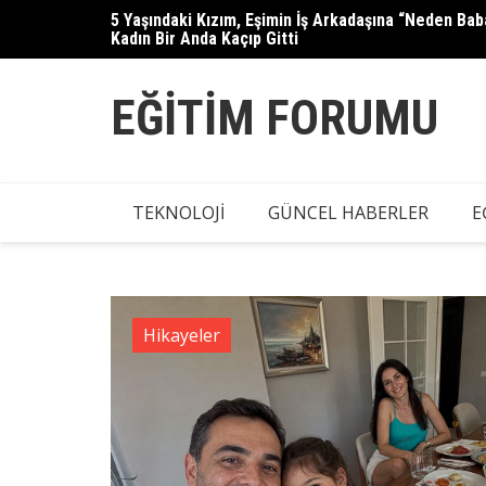
Skip
5 Yaşındaki Kızım, Eşimin İş Arkadaşına “Neden B
Güllü’nün kızı Tuğyan Ülkem Gülter
to
Kadın Bir Anda Kaçıp Gitti
content
EĞITIM FORUMU
TEKNOLOJI
GÜNCEL HABERLER
E
Hikayeler