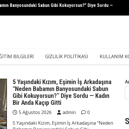
abamın Banyosundaki Sabun Gibi Kokuyorsun?” Diye Sordu —
Servet
ĞITIM BILGILERI
GIZLILIK POLITIKASI
KULLANIM K
5 Yaşındaki Kızım, Eşimin İş Arkadaşına
A
“Neden Babamın Banyosundaki Sabun
Gibi Kokuyorsun?” Diye Sordu — Kadın
Bir Anda Kaçıp Gitti
5 Ağustos 2026
admin
0
S
5 Yaşındaki Kızım, Eşimin İş Arkadaşına “Neden