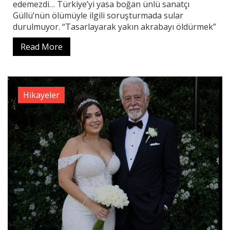
edemezdi… Türkiye’yi yasa boğan ünlü sanatçı
Güllü’nün ölümüyle ilgili soruşturmada sular
durulmuyor. “Tasarlayarak yakın akrabayı öldürmek”
Read More
Hikayeler