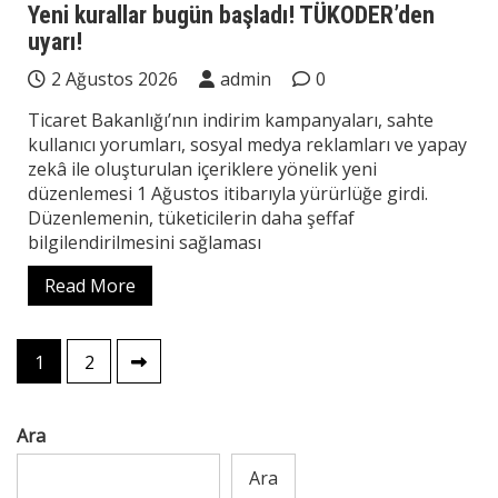
Yeni kurallar bugün başladı! TÜKODER’den
uyarı!
2 Ağustos 2026
admin
0
Ticaret Bakanlığı’nın indirim kampanyaları, sahte
kullanıcı yorumları, sosyal medya reklamları ve yapay
zekâ ile oluşturulan içeriklere yönelik yeni
düzenlemesi 1 Ağustos itibarıyla yürürlüğe girdi.
Düzenlemenin, tüketicilerin daha şeffaf
bilgilendirilmesini sağlaması
Read More
Yazı
1
2
sayfalaması
Ara
Ara