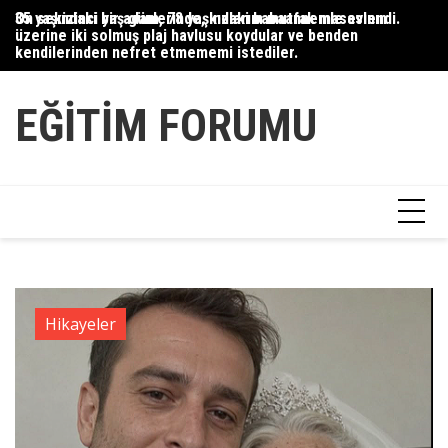
Skip
35 yaşındaki bir adam, 78 yaşındaki babaannemle evlendi.
On sekizinci yaş günlerinde, kızlarım mutfak masasının
Du
to
üzerine iki solmuş plaj havlusu koydular ve benden
Ce
content
kendilerinden nefret etmememi istediler.
Ha
EĞITIM FORUMU
Hikayeler