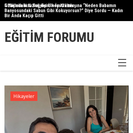
Skip
5 Yaşındaki Kızım, Eşimin İş Arkadaşına “Neden Babamın
Güllü’nün kızı Tuğyan Ülkem Gülter
Se
to
Banyosundaki Sabun Gibi Kokuyorsun?” Diye Sordu — Kadın
content
Bir Anda Kaçıp Gitti
EĞITIM FORUMU
Hikayeler