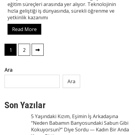
eğitim süreçleri arasında yer alıyor. Teknolojinin
hızla geliştiği iş dünyasında, sürekli öğrenme ve
yetkinlik kazanımı
Read More
Yazı
1
2
sayfalaması
Ara
Ara
Son Yazılar
5 Yaşındaki Kızım, Eşimin İş Arkadaşına
“Neden Babamın Banyosundaki Sabun Gibi
Kokuyorsun?” Diye Sordu — Kadın Bir Anda