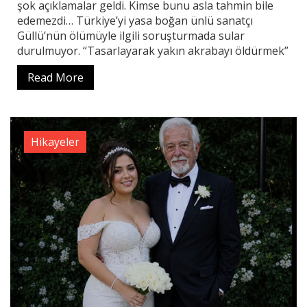
şok açıklamalar geldi. Kimse bunu asla tahmin bile
edemezdi… Türkiye’yi yasa boğan ünlü sanatçı
Güllü’nün ölümüyle ilgili soruşturmada sular
durulmuyor. “Tasarlayarak yakın akrabayı öldürmek”
Read More
Hikayeler