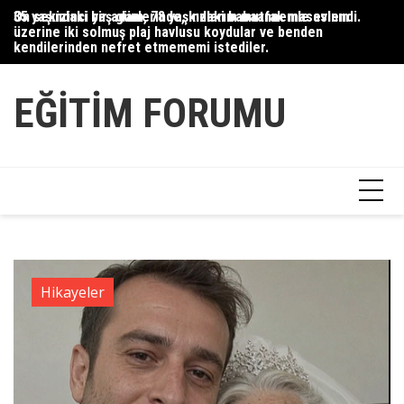
Skip
35 yaşındaki bir adam, 78 yaşındaki babaannemle evlendi.
On sekizinci yaş günlerinde, kızlarım mutfak masasının
Du
to
üzerine iki solmuş plaj havlusu koydular ve benden
Ce
content
kendilerinden nefret etmememi istediler.
Ha
EĞITIM FORUMU
Hikayeler