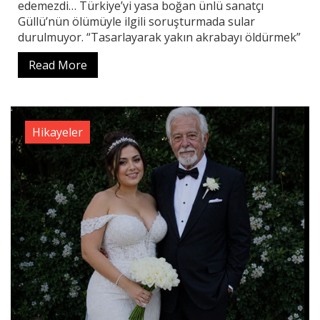
edemezdi… Türkiye’yi yasa boğan ünlü sanatçı
Güllü’nün ölümüyle ilgili soruşturmada sular
durulmuyor. “Tasarlayarak yakın akrabayı öldürmek”
Read More
Hikayeler