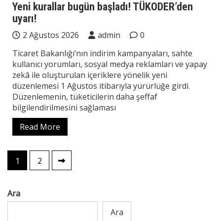
Yeni kurallar bugün başladı! TÜKODER’den
uyarı!
2 Ağustos 2026
admin
0
Ticaret Bakanlığı’nın indirim kampanyaları, sahte
kullanıcı yorumları, sosyal medya reklamları ve yapay
zekâ ile oluşturulan içeriklere yönelik yeni
düzenlemesi 1 Ağustos itibarıyla yürürlüğe girdi.
Düzenlemenin, tüketicilerin daha şeffaf
bilgilendirilmesini sağlaması
Read More
Yazı
1
2
sayfalaması
Ara
Ara