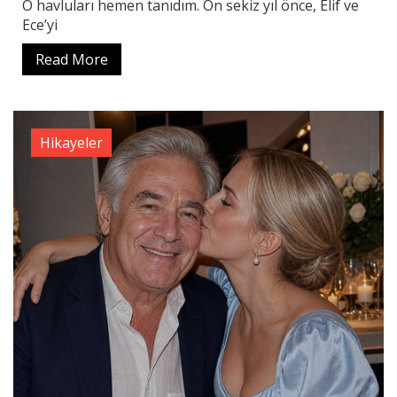
O havluları hemen tanıdım. On sekiz yıl önce, Elif ve
Ece’yi
Read More
Hikayeler