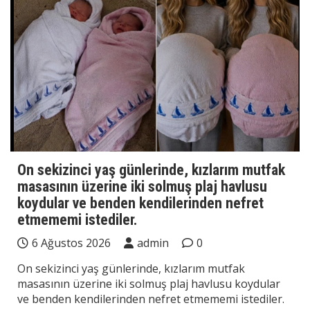
On sekizinci yaş günlerinde, kızlarım mutfak
masasının üzerine iki solmuş plaj havlusu
koydular ve benden kendilerinden nefret
etmememi istediler.
6 Ağustos 2026
admin
0
On sekizinci yaş günlerinde, kızlarım mutfak
masasının üzerine iki solmuş plaj havlusu koydular
ve benden kendilerinden nefret etmememi istediler.