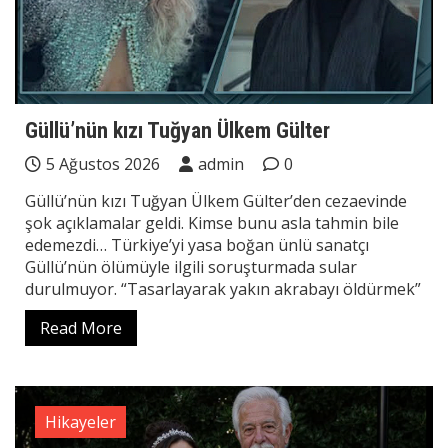
Güllü’nün kızı Tuğyan Ülkem Gülter
5 Ağustos 2026
admin
0
Güllü’nün kızı Tuğyan Ülkem Gülter’den cezaevinde
şok açıklamalar geldi. Kimse bunu asla tahmin bile
edemezdi… Türkiye’yi yasa boğan ünlü sanatçı
Güllü’nün ölümüyle ilgili soruşturmada sular
durulmuyor. “Tasarlayarak yakın akrabayı öldürmek”
Read More
Hikayeler