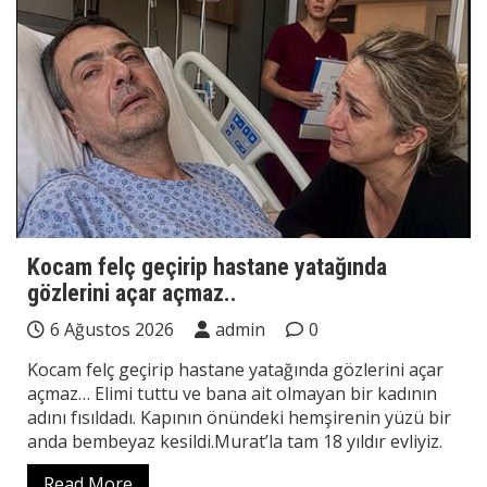
Kocam felç geçirip hastane yatağında
gözlerini açar açmaz..
6 Ağustos 2026
admin
0
Kocam felç geçirip hastane yatağında gözlerini açar
açmaz… Elimi tuttu ve bana ait olmayan bir kadının
adını fısıldadı. Kapının önündeki hemşirenin yüzü bir
anda bembeyaz kesildi.Murat’la tam 18 yıldır evliyiz.
Read More