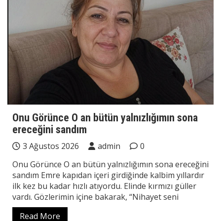
Onu Görünce O an bütün yalnızlığımın sona
ereceğini sandım
3 Ağustos 2026
admin
0
Onu Görünce O an bütün yalnızlığımın sona ereceğini
sandım Emre kapıdan içeri girdiğinde kalbim yıllardır
ilk kez bu kadar hızlı atıyordu. Elinde kırmızı güller
vardı. Gözlerimin içine bakarak, “Nihayet seni
Read More