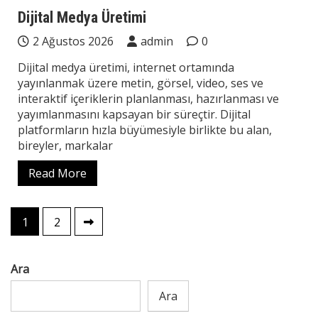
Teknoloji
Dijital Medya Üretimi
2 Ağustos 2026
admin
0
Dijital medya üretimi, internet ortamında
yayınlanmak üzere metin, görsel, video, ses ve
interaktif içeriklerin planlanması, hazırlanması ve
yayımlanmasını kapsayan bir süreçtir. Dijital
platformların hızla büyümesiyle birlikte bu alan,
bireyler, markalar
Read More
Yazı
1
2
sayfalaması
Ara
Ara