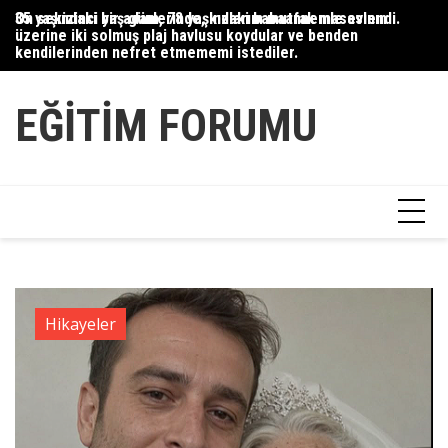
Skip
35 yaşındaki bir adam, 78 yaşındaki babaannemle evlendi.
On sekizinci yaş günlerinde, kızlarım mutfak masasının
Du
to
üzerine iki solmuş plaj havlusu koydular ve benden
Ce
content
kendilerinden nefret etmememi istediler.
Ha
EĞITIM FORUMU
Hikayeler