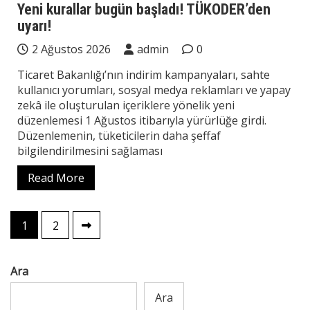
Yeni kurallar bugün başladı! TÜKODER’den
uyarı!
2 Ağustos 2026
admin
0
Ticaret Bakanlığı’nın indirim kampanyaları, sahte
kullanıcı yorumları, sosyal medya reklamları ve yapay
zekâ ile oluşturulan içeriklere yönelik yeni
düzenlemesi 1 Ağustos itibarıyla yürürlüğe girdi.
Düzenlemenin, tüketicilerin daha şeffaf
bilgilendirilmesini sağlaması
Read More
Yazı
1
2
sayfalaması
Ara
Ara