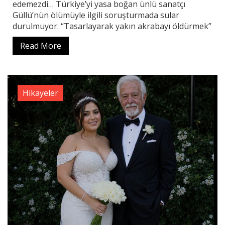
edemezdi… Türkiye’yi yasa boğan ünlü sanatçı
Güllü’nün ölümüyle ilgili soruşturmada sular
durulmuyor. “Tasarlayarak yakın akrabayı öldürmek”
Read More
Hikayeler