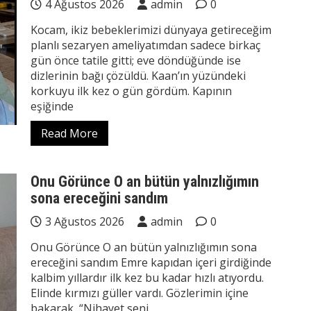
4 Ağustos 2026
admin
0
Kocam, ikiz bebeklerimizi dünyaya getireceğim
planlı sezaryen ameliyatımdan sadece birkaç
gün önce tatile gitti; eve döndüğünde ise
dizlerinin bağı çözüldü. Kaan’ın yüzündeki
korkuyu ilk kez o gün gördüm. Kapının
eşiğinde
Read More
Onu Görünce O an bütün yalnızlığımın
sona ereceğini sandım
3 Ağustos 2026
admin
0
Onu Görünce O an bütün yalnızlığımın sona
ereceğini sandım Emre kapıdan içeri girdiğinde
kalbim yıllardır ilk kez bu kadar hızlı atıyordu.
Elinde kırmızı güller vardı. Gözlerimin içine
bakarak, “Nihayet seni