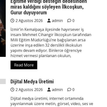
Eğitime verdiği desteğin dedesinden
miras kaldığını söyleyen İlkcoşkun,
Gurur duyuyorum
2 Ağustos 2026
admin
0
İzmir’in Kemalpaşa ilçesinde hayırsever iş
insanı Mehmet Cihangir İlkcoşkun tarafından
Milli Eğitim Müdürlüğü’ne bağışlanan arsa
üzerine inşa edilen 32 derslikli ilkokulun
yapımı devam ediyor. Binlerce öğrenciye
hizmet vermesi planlanan okulun,
Read More
Dijital Medya Üretimi
2 Ağustos 2026
admin
0
Dijital medya üretimi, internet ortamında
yayınlanmak üzere metin, görsel, video, ses ve