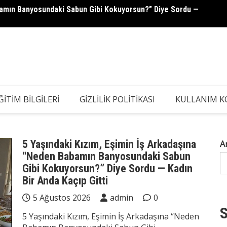
abamın Banyosundaki Sabun Gibi Kokuyorsun?” Diye Sordu —
Servet
ĞITIM BILGILERI
GIZLILIK POLITIKASI
KULLANIM K
5 Yaşındaki Kızım, Eşimin İş Arkadaşına
A
“Neden Babamın Banyosundaki Sabun
Gibi Kokuyorsun?” Diye Sordu — Kadın
Bir Anda Kaçıp Gitti
5 Ağustos 2026
admin
0
S
5 Yaşındaki Kızım, Eşimin İş Arkadaşına “Neden