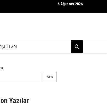
6 Ağustos 2026
i için kendisinden 30 yaş büyük bir adamla evlendim;
OŞULLARI
ra
Ara
on Yazılar