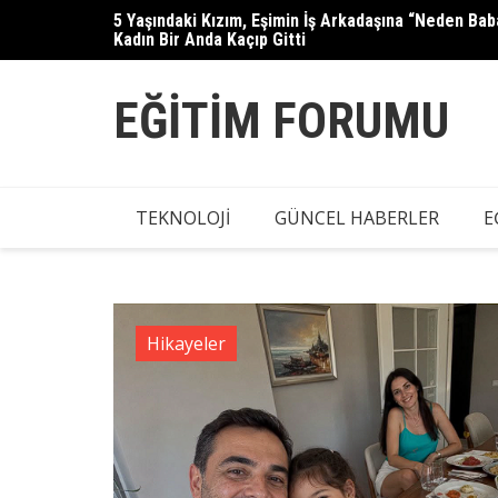
Skip
5 Yaşındaki Kızım, Eşimin İş Arkadaşına “Neden B
Güllü’nün kızı Tuğyan Ülkem Gülter
to
Kadın Bir Anda Kaçıp Gitti
content
EĞITIM FORUMU
TEKNOLOJI
GÜNCEL HABERLER
E
Hikayeler