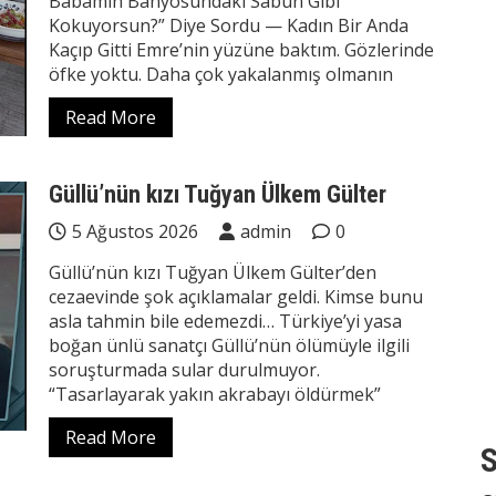
Babamın Banyosundaki Sabun Gibi
Kokuyorsun?” Diye Sordu — Kadın Bir Anda
Kaçıp Gitti Emre’nin yüzüne baktım. Gözlerinde
öfke yoktu. Daha çok yakalanmış olmanın
Read More
Güllü’nün kızı Tuğyan Ülkem Gülter
5 Ağustos 2026
admin
0
Güllü’nün kızı Tuğyan Ülkem Gülter’den
cezaevinde şok açıklamalar geldi. Kimse bunu
asla tahmin bile edemezdi… Türkiye’yi yasa
boğan ünlü sanatçı Güllü’nün ölümüyle ilgili
soruşturmada sular durulmuyor.
“Tasarlayarak yakın akrabayı öldürmek”
Read More
S