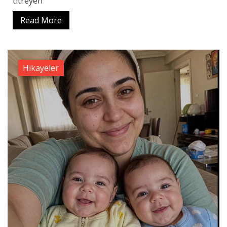
titreyen
Read More
Hikayeler