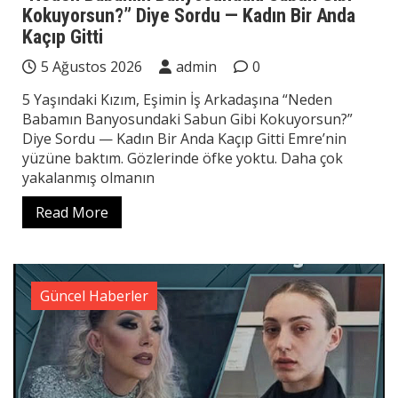
Kokuyorsun?” Diye Sordu — Kadın Bir Anda
Kaçıp Gitti
5 Ağustos 2026
admin
0
5 Yaşındaki Kızım, Eşimin İş Arkadaşına “Neden
Babamın Banyosundaki Sabun Gibi Kokuyorsun?”
Diye Sordu — Kadın Bir Anda Kaçıp Gitti Emre’nin
yüzüne baktım. Gözlerinde öfke yoktu. Daha çok
yakalanmış olmanın
Read More
Güncel Haberler