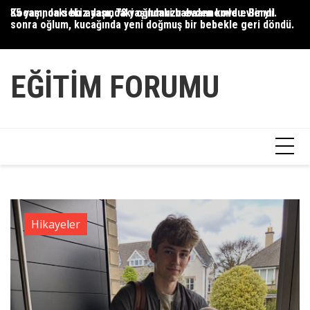
Skip
Kocam, on sekiz yaşındaki oğlumuzu evden kovdu. Bir yıl
35 yaşındaki bir adam, 78 yaşındaki babaannemle evlendi.
On
to
sonra oğlum, kucağında yeni doğmuş bir bebekle geri döndü.
üz
content
ke
EĞITIM FORUMU
Hikayeler