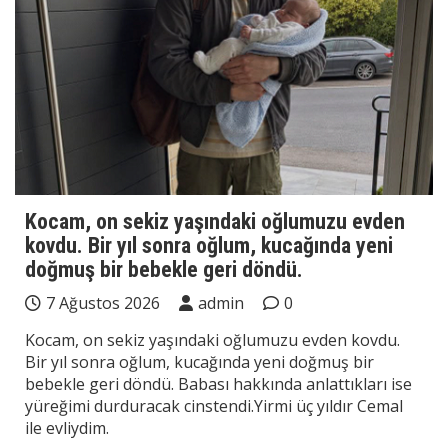
Kocam, on sekiz yaşındaki oğlumuzu evden
kovdu. Bir yıl sonra oğlum, kucağında yeni
doğmuş bir bebekle geri döndü.
7 Ağustos 2026
admin
0
Kocam, on sekiz yaşındaki oğlumuzu evden kovdu.
Bir yıl sonra oğlum, kucağında yeni doğmuş bir
bebekle geri döndü. Babası hakkında anlattıkları ise
yüreğimi durduracak cinstendi.Yirmi üç yıldır Cemal
ile evliydim.