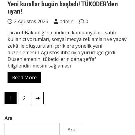
Yeni kurallar bugün başladı! TÜKODER’den
uyarı!
2 Ağustos 2026
admin
0
Ticaret Bakanlığı’nın indirim kampanyaları, sahte
kullanıcı yorumları, sosyal medya reklamları ve yapay
zekâ ile oluşturulan içeriklere yönelik yeni
düzenlemesi 1 Ağustos itibarıyla yürürlüğe girdi.
Düzenlemenin, tüketicilerin daha şeffaf
bilgilendirilmesini sağlaması
Read More
Yazı
1
2
sayfalaması
Ara
Ara