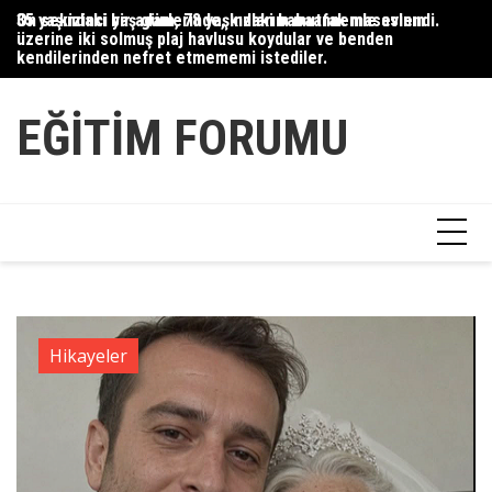
Skip
35 yaşındaki bir adam, 78 yaşındaki babaannemle evlendi.
On sekizinci yaş günlerinde, kızlarım mutfak masasının
Du
to
üzerine iki solmuş plaj havlusu koydular ve benden
Ce
content
kendilerinden nefret etmememi istediler.
Ha
EĞITIM FORUMU
Hikayeler