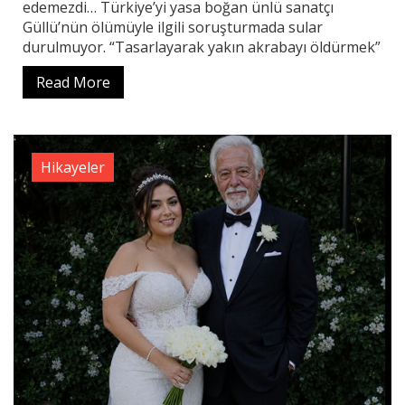
edemezdi… Türkiye’yi yasa boğan ünlü sanatçı
Güllü’nün ölümüyle ilgili soruşturmada sular
durulmuyor. “Tasarlayarak yakın akrabayı öldürmek”
Read More
Hikayeler