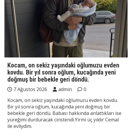
Kocam, on sekiz yaşındaki oğlumuzu evden
kovdu. Bir yıl sonra oğlum, kucağında yeni
doğmuş bir bebekle geri döndü.
7 Ağustos 2026
admin
0
Kocam, on sekiz yaşındaki oğlumuzu evden kovdu.
Bir yıl sonra oğlum, kucağında yeni doğmuş bir
bebekle geri döndü. Babası hakkında anlattıkları ise
yüreğimi durduracak cinstendi.Yirmi üç yıldır Cemal
ile evliydim.