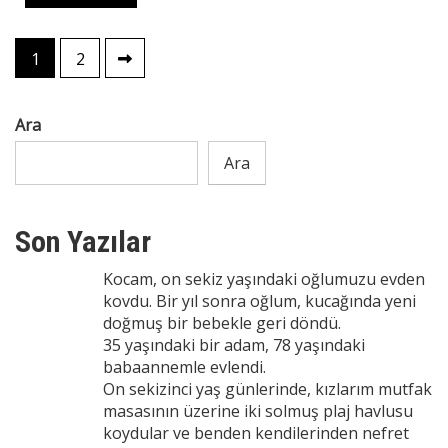
Yazı
1
2
sayfalaması
Ara
Ara
Son Yazılar
Kocam, on sekiz yaşındaki oğlumuzu evden
kovdu. Bir yıl sonra oğlum, kucağında yeni
doğmuş bir bebekle geri döndü.
35 yaşındaki bir adam, 78 yaşındaki
babaannemle evlendi.
On sekizinci yaş günlerinde, kızlarım mutfak
masasının üzerine iki solmuş plaj havlusu
koydular ve benden kendilerinden nefret