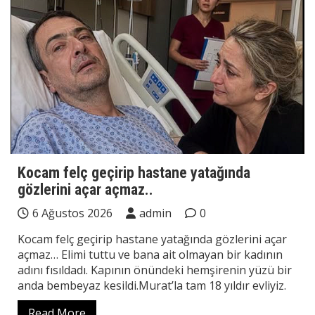
Kocam felç geçirip hastane yatağında
gözlerini açar açmaz..
6 Ağustos 2026
admin
0
Kocam felç geçirip hastane yatağında gözlerini açar
açmaz… Elimi tuttu ve bana ait olmayan bir kadının
adını fısıldadı. Kapının önündeki hemşirenin yüzü bir
anda bembeyaz kesildi.Murat’la tam 18 yıldır evliyiz.
Read More