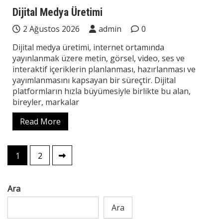
Teknoloji
Dijital Medya Üretimi
2 Ağustos 2026
admin
0
Dijital medya üretimi, internet ortamında
yayınlanmak üzere metin, görsel, video, ses ve
interaktif içeriklerin planlanması, hazırlanması ve
yayımlanmasını kapsayan bir süreçtir. Dijital
platformların hızla büyümesiyle birlikte bu alan,
bireyler, markalar
Read More
Yazı
1
2
sayfalaması
Ara
Ara