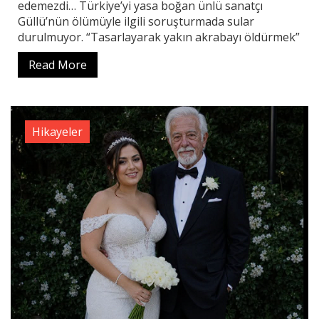
edemezdi… Türkiye’yi yasa boğan ünlü sanatçı
Güllü’nün ölümüyle ilgili soruşturmada sular
durulmuyor. “Tasarlayarak yakın akrabayı öldürmek”
Read More
Hikayeler