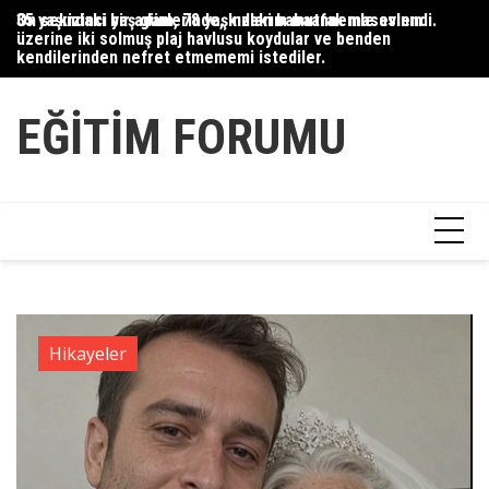
Skip
35 yaşındaki bir adam, 78 yaşındaki babaannemle evlendi.
On sekizinci yaş günlerinde, kızlarım mutfak masasının
Du
to
üzerine iki solmuş plaj havlusu koydular ve benden
Ce
content
kendilerinden nefret etmememi istediler.
Ha
EĞITIM FORUMU
Hikayeler