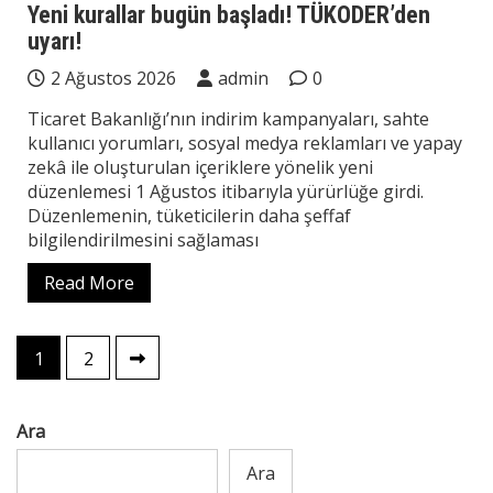
Yeni kurallar bugün başladı! TÜKODER’den
uyarı!
2 Ağustos 2026
admin
0
Ticaret Bakanlığı’nın indirim kampanyaları, sahte
kullanıcı yorumları, sosyal medya reklamları ve yapay
zekâ ile oluşturulan içeriklere yönelik yeni
düzenlemesi 1 Ağustos itibarıyla yürürlüğe girdi.
Düzenlemenin, tüketicilerin daha şeffaf
bilgilendirilmesini sağlaması
Read More
Yazı
1
2
sayfalaması
Ara
Ara