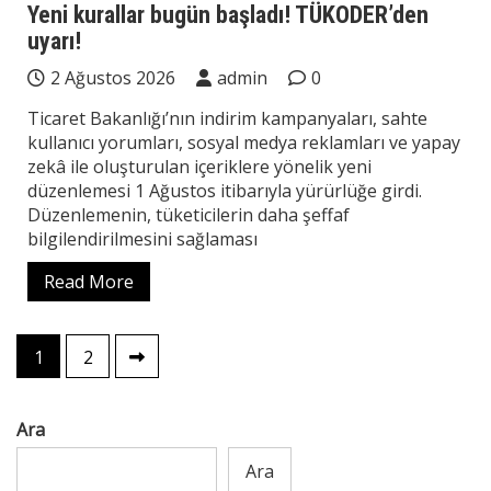
Yeni kurallar bugün başladı! TÜKODER’den
uyarı!
2 Ağustos 2026
admin
0
Ticaret Bakanlığı’nın indirim kampanyaları, sahte
kullanıcı yorumları, sosyal medya reklamları ve yapay
zekâ ile oluşturulan içeriklere yönelik yeni
düzenlemesi 1 Ağustos itibarıyla yürürlüğe girdi.
Düzenlemenin, tüketicilerin daha şeffaf
bilgilendirilmesini sağlaması
Read More
Yazı
1
2
sayfalaması
Ara
Ara