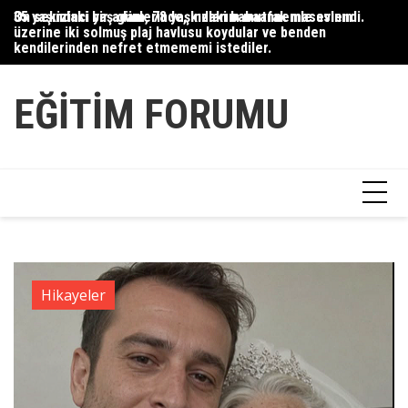
Skip
35 yaşındaki bir adam, 78 yaşındaki babaannemle evlendi.
On sekizinci yaş günlerinde, kızlarım mutfak masasının
Du
to
üzerine iki solmuş plaj havlusu koydular ve benden
Ce
content
kendilerinden nefret etmememi istediler.
Ha
EĞITIM FORUMU
Hikayeler