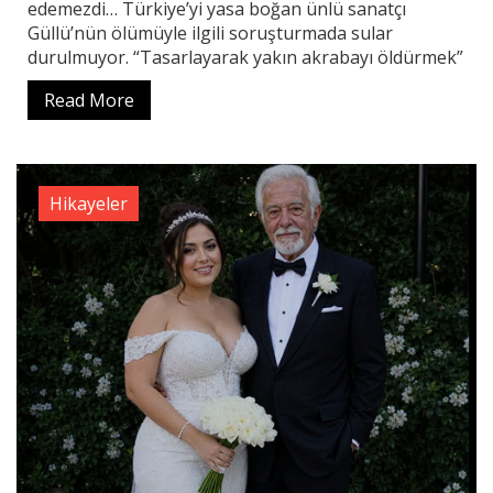
edemezdi… Türkiye’yi yasa boğan ünlü sanatçı
Güllü’nün ölümüyle ilgili soruşturmada sular
durulmuyor. “Tasarlayarak yakın akrabayı öldürmek”
Read More
Hikayeler