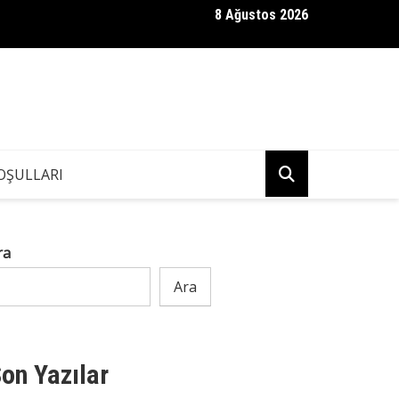
8 Ağustos 2026
izinci yaş günlerinde, kızlarım mutfak masasının üzerine iki solm
erinden nefret etmememi istediler.
OŞULLARI
ra
Ara
on Yazılar