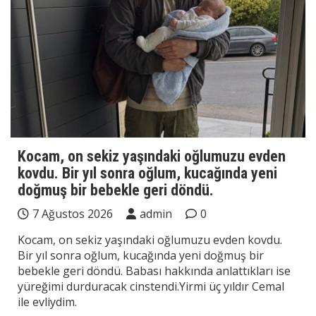
Kocam, on sekiz yaşındaki oğlumuzu evden
kovdu. Bir yıl sonra oğlum, kucağında yeni
doğmuş bir bebekle geri döndü.
7 Ağustos 2026
admin
0
Kocam, on sekiz yaşındaki oğlumuzu evden kovdu.
Bir yıl sonra oğlum, kucağında yeni doğmuş bir
bebekle geri döndü. Babası hakkında anlattıkları ise
yüreğimi durduracak cinstendi.Yirmi üç yıldır Cemal
ile evliydim.