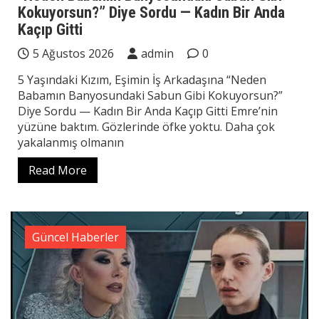
Kokuyorsun?” Diye Sordu — Kadın Bir Anda
Kaçıp Gitti
5 Ağustos 2026
admin
0
5 Yaşındaki Kızım, Eşimin İş Arkadaşına “Neden
Babamın Banyosundaki Sabun Gibi Kokuyorsun?”
Diye Sordu — Kadın Bir Anda Kaçıp Gitti Emre’nin
yüzüne baktım. Gözlerinde öfke yoktu. Daha çok
yakalanmış olmanın
Read More
Güncel Haberler