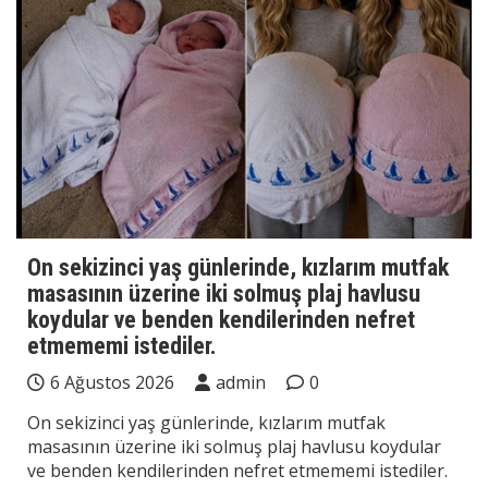
On sekizinci yaş günlerinde, kızlarım mutfak
masasının üzerine iki solmuş plaj havlusu
koydular ve benden kendilerinden nefret
etmememi istediler.
6 Ağustos 2026
admin
0
On sekizinci yaş günlerinde, kızlarım mutfak
masasının üzerine iki solmuş plaj havlusu koydular
ve benden kendilerinden nefret etmememi istediler.