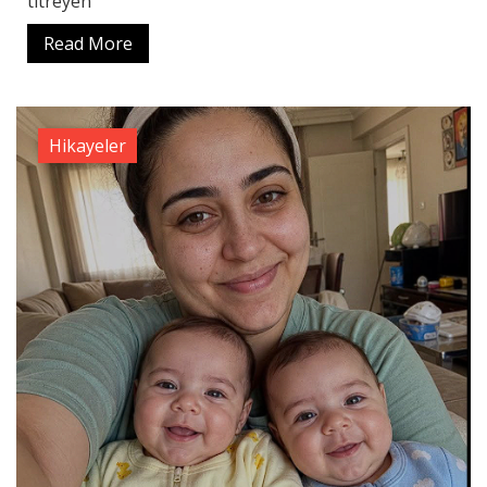
titreyen
Read More
Hikayeler