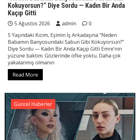
Kokuyorsun?” Diye Sordu — Kadın Bir Anda
Kaçıp Gitti
5 Ağustos 2026
admin
0
5 Yaşındaki Kızım, Eşimin İş Arkadaşına “Neden
Babamın Banyosundaki Sabun Gibi Kokuyorsun?”
Diye Sordu — Kadın Bir Anda Kaçıp Gitti Emre’nin
yüzüne baktım. Gözlerinde öfke yoktu. Daha çok
yakalanmış olmanın
Read More
Güncel Haberler