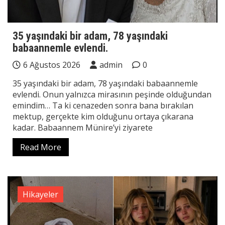
35 yaşındaki bir adam, 78 yaşındaki
babaannemle evlendi.
6 Ağustos 2026
admin
0
35 yaşındaki bir adam, 78 yaşındaki babaannemle
evlendi. Onun yalnızca mirasının peşinde olduğundan
emindim… Ta ki cenazeden sonra bana bırakılan
mektup, gerçekte kim olduğunu ortaya çıkarana
kadar. Babaannem Münire’yi ziyarete
Read More
Hikayeler