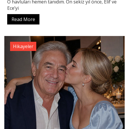
O havluları hemen tanıdım. On sekiz yıl önce, Elif ve
Ece’yi
Read More
Hikayeler