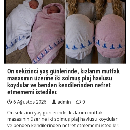
On sekizinci yaş günlerinde, kızlarım mutfak
masasının üzerine iki solmuş plaj havlusu
koydular ve benden kendilerinden nefret
etmememi istediler.
6 Ağustos 2026
admin
0
On sekizinci yaş günlerinde, kızlarım mutfak
masasının üzerine iki solmuş plaj havlusu koydular
ve benden kendilerinden nefret etmememi istediler.