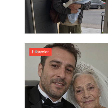
Hikayeler