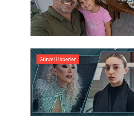
Güncel Haberler