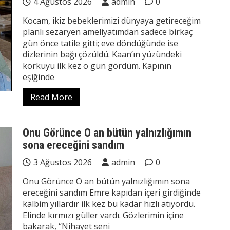
4 Ağustos 2026
admin
0
Kocam, ikiz bebeklerimizi dünyaya getireceğim
planlı sezaryen ameliyatımdan sadece birkaç
gün önce tatile gitti; eve döndüğünde ise
dizlerinin bağı çözüldü. Kaan’ın yüzündeki
korkuyu ilk kez o gün gördüm. Kapının
eşiğinde
Read More
Onu Görünce O an bütün yalnızlığımın
sona ereceğini sandım
3 Ağustos 2026
admin
0
Onu Görünce O an bütün yalnızlığımın sona
ereceğini sandım Emre kapıdan içeri girdiğinde
kalbim yıllardır ilk kez bu kadar hızlı atıyordu.
Elinde kırmızı güller vardı. Gözlerimin içine
bakarak, “Nihayet seni