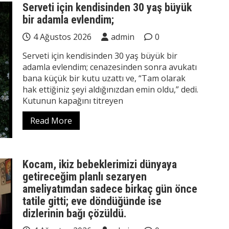
Serveti için kendisinden 30 yaş büyük
bir adamla evlendim;
4 Ağustos 2026
admin
0
Serveti için kendisinden 30 yaş büyük bir
adamla evlendim; cenazesinden sonra avukatı
bana küçük bir kutu uzattı ve, “Tam olarak
hak ettiğiniz şeyi aldığınızdan emin oldu,” dedi.
Kutunun kapağını titreyen
Read More
Kocam, ikiz bebeklerimizi dünyaya
getireceğim planlı sezaryen
ameliyatımdan sadece birkaç gün önce
tatile gitti; eve döndüğünde ise
dizlerinin bağı çözüldü.