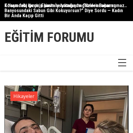
Skip
Kocam felç geçirip hastane yatağında gözlerini açar açmaz..
5 Yaşındaki Kızım, Eşimin İş Arkadaşına “Neden Babamın
Gü
to
Banyosundaki Sabun Gibi Kokuyorsun?” Diye Sordu — Kadın
content
Bir Anda Kaçıp Gitti
EĞITIM FORUMU
Hikayeler