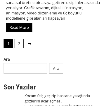
sanatsal üretimi bir araya getiren disiplinler arasında
yer alıyor. Grafik tasarım, dijital illüstrasyon,
animasyon, video düzenleme ve üç boyutlu
modelleme gibi alanları kapsayan
Read More
Yazı
1
2
sayfalaması
Ara
Ara
Son Yazılar
Kocam felç geçirip hastane yatağında
gözlerini açar açmaz..