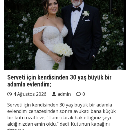
Serveti için kendisinden 30 yaş büyük bir
adamla evlendim;
4 Ağustos 2026
admin
0
Serveti için kendisinden 30 yaş büyük bir adamla
evlendim; cenazesinden sonra avukatı bana küçük
bir kutu uzattı ve, “Tam olarak hak ettiğiniz şeyi
aldığınızdan emin oldu,” dedi. Kutunun kapağını