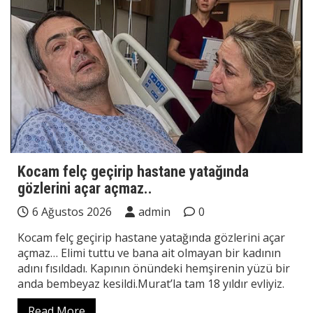
Kocam felç geçirip hastane yatağında
gözlerini açar açmaz..
6 Ağustos 2026
admin
0
Kocam felç geçirip hastane yatağında gözlerini açar
açmaz… Elimi tuttu ve bana ait olmayan bir kadının
adını fısıldadı. Kapının önündeki hemşirenin yüzü bir
anda bembeyaz kesildi.Murat’la tam 18 yıldır evliyiz.
Read More