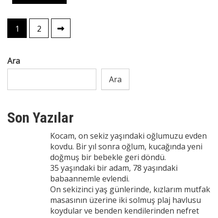
Yazı
1
2
sayfalaması
Ara
Ara
Son Yazılar
Kocam, on sekiz yaşındaki oğlumuzu evden
kovdu. Bir yıl sonra oğlum, kucağında yeni
doğmuş bir bebekle geri döndü.
35 yaşındaki bir adam, 78 yaşındaki
babaannemle evlendi.
On sekizinci yaş günlerinde, kızlarım mutfak
masasının üzerine iki solmuş plaj havlusu
koydular ve benden kendilerinden nefret