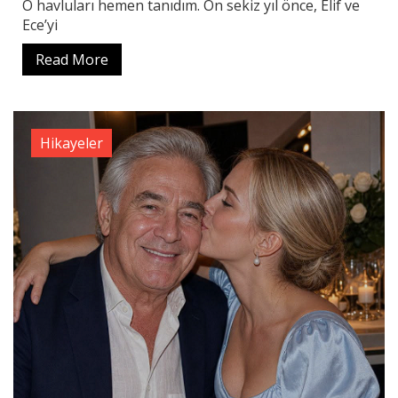
O havluları hemen tanıdım. On sekiz yıl önce, Elif ve
Ece’yi
Read More
Hikayeler