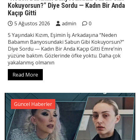
Kokuyorsun?” Diye Sordu — Kadın Bir Anda
Kaçıp Gitti
5 Ağustos 2026
admin
0
5 Yaşındaki Kızım, Eşimin İş Arkadaşına “Neden
Babamın Banyosundaki Sabun Gibi Kokuyorsun?”
Diye Sordu — Kadın Bir Anda Kaçıp Gitti Emre’nin
yüzüne baktım. Gözlerinde öfke yoktu. Daha çok
yakalanmış olmanın
Read More
Güncel Haberler