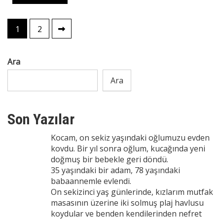
Yazı
1
2
sayfalaması
Ara
Ara
Son Yazılar
Kocam, on sekiz yaşındaki oğlumuzu evden
kovdu. Bir yıl sonra oğlum, kucağında yeni
doğmuş bir bebekle geri döndü.
35 yaşındaki bir adam, 78 yaşındaki
babaannemle evlendi.
On sekizinci yaş günlerinde, kızlarım mutfak
masasının üzerine iki solmuş plaj havlusu
koydular ve benden kendilerinden nefret