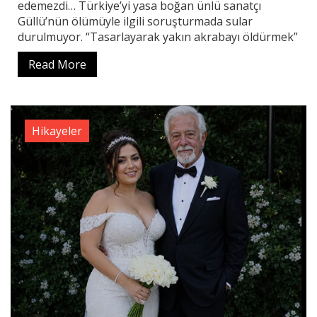
edemezdi… Türkiye’yi yasa boğan ünlü sanatçı
Güllü’nün ölümüyle ilgili soruşturmada sular
durulmuyor. “Tasarlayarak yakın akrabayı öldürmek”
Read More
Hikayeler