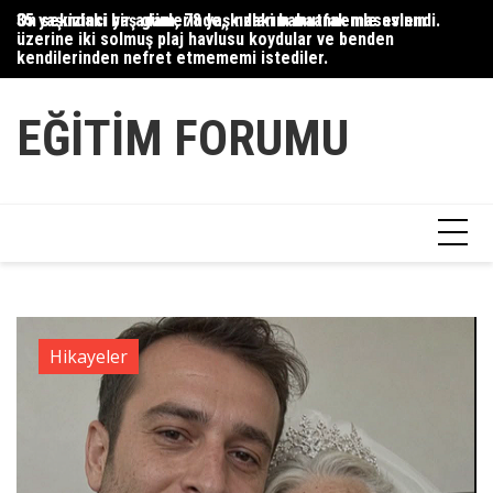
Skip
35 yaşındaki bir adam, 78 yaşındaki babaannemle evlendi.
On sekizinci yaş günlerinde, kızlarım mutfak masasının
Du
to
üzerine iki solmuş plaj havlusu koydular ve benden
Ce
content
kendilerinden nefret etmememi istediler.
Ha
EĞITIM FORUMU
Hikayeler