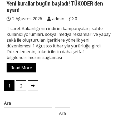
Yeni kurallar bugün başladı! TÜKODER’den
uyarı!
2 Ağustos 2026
admin
0
Ticaret Bakanlığı’nın indirim kampanyaları, sahte
kullanıcı yorumları, sosyal medya reklamları ve yapay
zekâ ile oluşturulan içeriklere yönelik yeni
düzenlemesi 1 Ağustos itibarıyla yürürlüğe girdi.
Düzenlemenin, tüketicilerin daha şeffaf
bilgilendirilmesini sağlaması
Read More
Yazı
1
2
sayfalaması
Ara
Ara