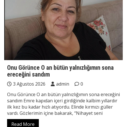
Onu Görünce O an bütün yalnızlığımın sona
ereceğini sandım
3 Ağustos 2026
admin
0
Onu Görünce O an bütün yalnızlığımın sona ereceğini
sandım Emre kapıdan içeri girdiğinde kalbim yıllardır
ilk kez bu kadar hızlı atıyordu. Elinde kırmızı güller
vardı. Gözlerimin içine bakarak, “Nihayet seni
Read More