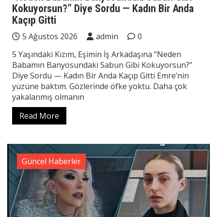
Kokuyorsun?” Diye Sordu — Kadın Bir Anda
Kaçıp Gitti
5 Ağustos 2026
admin
0
5 Yaşındaki Kızım, Eşimin İş Arkadaşına “Neden
Babamın Banyosundaki Sabun Gibi Kokuyorsun?”
Diye Sordu — Kadın Bir Anda Kaçıp Gitti Emre’nin
yüzüne baktım. Gözlerinde öfke yoktu. Daha çok
yakalanmış olmanın
Read More
Güncel Haberler