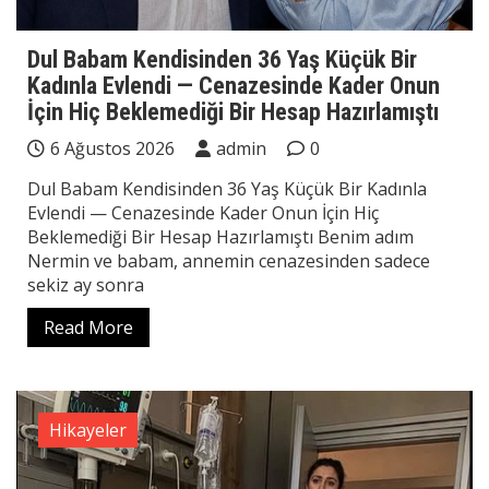
Dul Babam Kendisinden 36 Yaş Küçük Bir
Kadınla Evlendi — Cenazesinde Kader Onun
İçin Hiç Beklemediği Bir Hesap Hazırlamıştı
6 Ağustos 2026
admin
0
Dul Babam Kendisinden 36 Yaş Küçük Bir Kadınla
Evlendi — Cenazesinde Kader Onun İçin Hiç
Beklemediği Bir Hesap Hazırlamıştı Benim adım
Nermin ve babam, annemin cenazesinden sadece
sekiz ay sonra
Read More
Hikayeler