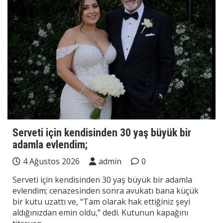
Serveti için kendisinden 30 yaş büyük bir
adamla evlendim;
4 Ağustos 2026
admin
0
Serveti için kendisinden 30 yaş büyük bir adamla
evlendim; cenazesinden sonra avukatı bana küçük
bir kutu uzattı ve, “Tam olarak hak ettiğiniz şeyi
aldığınızdan emin oldu,” dedi. Kutunun kapağını