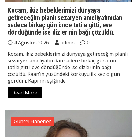
Kocam, ikiz bebeklerimizi dünyaya
getireceğim planlı sezaryen ameliyatımdan
sadece birkaç gün önce tatile gitti; eve
döndüğünde ise dizlerinin bağı çözüldü.
4 Ağustos 2026
admin
0
Kocam, ikiz bebeklerimizi dünyaya getireceğim planlı
sezaryen ameliyatımdan sadece birkaç gün önce
tatile gitti; eve döndüğünde ise dizlerinin bağı
çözüldü. Kaan’ın yüzündeki korkuyu ilk kez o gün
gördüm. Kapının eşiğinde
Read More
Güncel Haberler