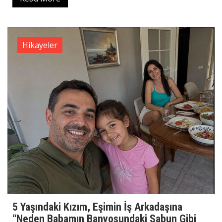
Hikayeler
5 Yaşındaki Kızım, Eşimin İş Arkadaşına
“Neden Babamın Banyosundaki Sabun Gibi