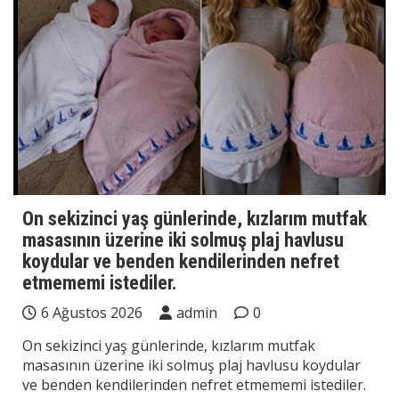
On sekizinci yaş günlerinde, kızlarım mutfak
masasının üzerine iki solmuş plaj havlusu
koydular ve benden kendilerinden nefret
etmememi istediler.
6 Ağustos 2026
admin
0
On sekizinci yaş günlerinde, kızlarım mutfak
masasının üzerine iki solmuş plaj havlusu koydular
ve benden kendilerinden nefret etmememi istediler.