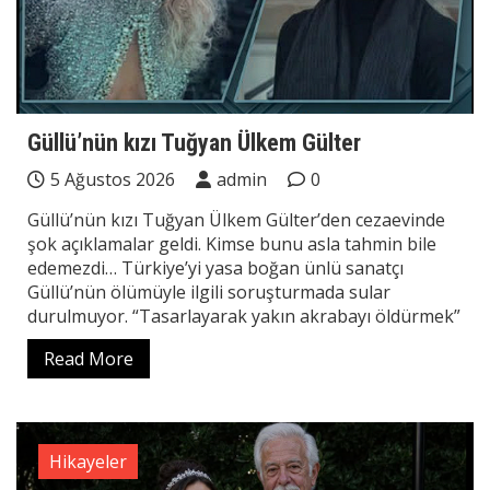
Güllü’nün kızı Tuğyan Ülkem Gülter
5 Ağustos 2026
admin
0
Güllü’nün kızı Tuğyan Ülkem Gülter’den cezaevinde
şok açıklamalar geldi. Kimse bunu asla tahmin bile
edemezdi… Türkiye’yi yasa boğan ünlü sanatçı
Güllü’nün ölümüyle ilgili soruşturmada sular
durulmuyor. “Tasarlayarak yakın akrabayı öldürmek”
Read More
Hikayeler