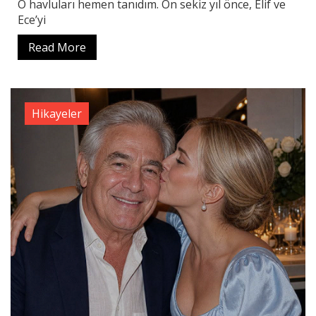
O havluları hemen tanıdım. On sekiz yıl önce, Elif ve
Ece’yi
Read More
Hikayeler