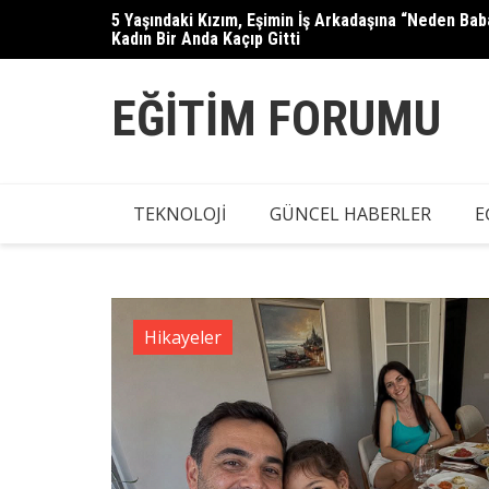
Skip
5 Yaşındaki Kızım, Eşimin İş Arkadaşına “Neden B
Güllü’nün kızı Tuğyan Ülkem Gülter
to
Kadın Bir Anda Kaçıp Gitti
content
EĞITIM FORUMU
TEKNOLOJI
GÜNCEL HABERLER
E
Hikayeler