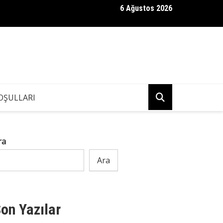
6 Ağustos 2026
i için kendisinden 30 yaş büyük bir adamla evlendim;
OŞULLARI
ra
Ara
on Yazılar