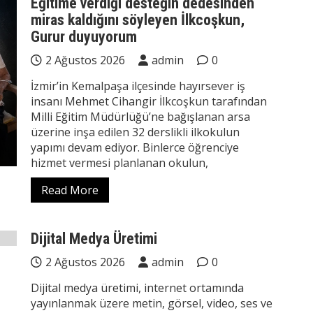
Eğitime verdiği desteğin dedesinden
miras kaldığını söyleyen İlkcoşkun,
Gurur duyuyorum
2 Ağustos 2026
admin
0
İzmir’in Kemalpaşa ilçesinde hayırsever iş
insanı Mehmet Cihangir İlkcoşkun tarafından
Milli Eğitim Müdürlüğü’ne bağışlanan arsa
üzerine inşa edilen 32 derslikli ilkokulun
yapımı devam ediyor. Binlerce öğrenciye
hizmet vermesi planlanan okulun,
Read More
Dijital Medya Üretimi
2 Ağustos 2026
admin
0
Dijital medya üretimi, internet ortamında
yayınlanmak üzere metin, görsel, video, ses ve