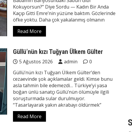
Babamın Banyosundaki Sabun Gibi
Kokuyorsun?” Diye Sordu — Kadın Bir Anda
Kaçıp Gitti Emre’nin yüzüne baktım. Gözlerinde
öfke yoktu. Daha çok yakalanmış olmanın
Read More
Güllü’nün kızı Tuğyan Ülkem Gülter
5 Ağustos 2026
admin
0
Güllü’nün kızı Tuğyan Ülkem Gülter’den
cezaevinde şok açıklamalar geldi. Kimse bunu
asla tahmin bile edemezdi… Türkiye’yi yasa
boğan ünlü sanatçı Güllü’nün ölümüyle ilgili
soruşturmada sular durulmuyor.
“Tasarlayarak yakın akrabayı öldürmek”
Read More
S