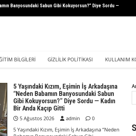
abamın Banyosundaki Sabun Gibi Kokuyorsun?” Diye Sordu —
Servet
ĞITIM BILGILERI
GIZLILIK POLITIKASI
KULLANIM K
5 Yaşındaki Kızım, Eşimin İş Arkadaşına
A
“Neden Babamın Banyosundaki Sabun
Gibi Kokuyorsun?” Diye Sordu — Kadın
Bir Anda Kaçıp Gitti
5 Ağustos 2026
admin
0
S
5 Yaşındaki Kızım, Eşimin İş Arkadaşına “Neden