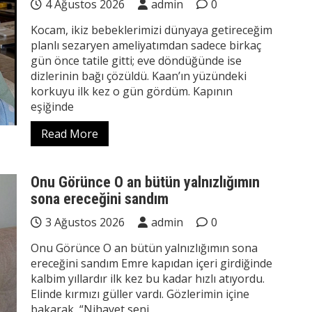
4 Ağustos 2026
admin
0
Kocam, ikiz bebeklerimizi dünyaya getireceğim
planlı sezaryen ameliyatımdan sadece birkaç
gün önce tatile gitti; eve döndüğünde ise
dizlerinin bağı çözüldü. Kaan’ın yüzündeki
korkuyu ilk kez o gün gördüm. Kapının
eşiğinde
Read More
Onu Görünce O an bütün yalnızlığımın
sona ereceğini sandım
3 Ağustos 2026
admin
0
Onu Görünce O an bütün yalnızlığımın sona
ereceğini sandım Emre kapıdan içeri girdiğinde
kalbim yıllardır ilk kez bu kadar hızlı atıyordu.
Elinde kırmızı güller vardı. Gözlerimin içine
bakarak, “Nihayet seni