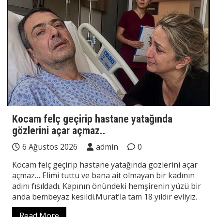
Kocam felç geçirip hastane yatağında
gözlerini açar açmaz..
6 Ağustos 2026
admin
0
Kocam felç geçirip hastane yatağında gözlerini açar
açmaz… Elimi tuttu ve bana ait olmayan bir kadının
adını fısıldadı. Kapının önündeki hemşirenin yüzü bir
anda bembeyaz kesildi.Murat’la tam 18 yıldır evliyiz.
Read More