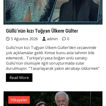
Güllü’nün kızı Tuğyan Ülkem Gülter
5 Ağustos 2026
admin
0
Güllü’nün kızı Tuğyan Ülkem Gülter’den cezaevinde
şok açıklamalar geldi. Kimse bunu asla tahmin bile
edemezdi… Türkiye’yi yasa boğan ünlü sanatçı
Güllü’nün ölümüyle ilgili soruşturmada sular
durulmuyor. “Tasarlayarak yakın akrabayı öldürmek”
Read More
Hikayeler