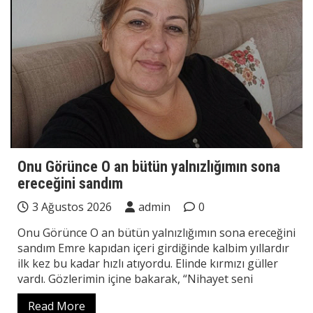
Onu Görünce O an bütün yalnızlığımın sona
ereceğini sandım
3 Ağustos 2026
admin
0
Onu Görünce O an bütün yalnızlığımın sona ereceğini
sandım Emre kapıdan içeri girdiğinde kalbim yıllardır
ilk kez bu kadar hızlı atıyordu. Elinde kırmızı güller
vardı. Gözlerimin içine bakarak, “Nihayet seni
Read More