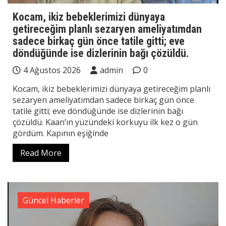
Kocam, ikiz bebeklerimizi dünyaya
getireceğim planlı sezaryen ameliyatımdan
sadece birkaç gün önce tatile gitti; eve
döndüğünde ise dizlerinin bağı çözüldü.
4 Ağustos 2026
admin
0
Kocam, ikiz bebeklerimizi dünyaya getireceğim planlı
sezaryen ameliyatımdan sadece birkaç gün önce
tatile gitti; eve döndüğünde ise dizlerinin bağı
çözüldü. Kaan’ın yüzündeki korkuyu ilk kez o gün
gördüm. Kapının eşiğinde
Read More
Güncel Haberler