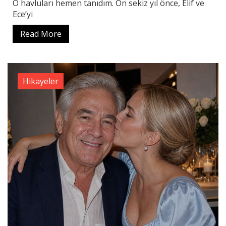
O havluları hemen tanıdım. On sekiz yıl önce, Elif ve
Ece’yi
Read More
Hikayeler