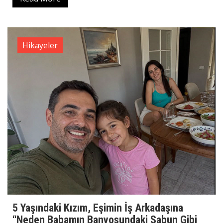
Hikayeler
5 Yaşındaki Kızım, Eşimin İş Arkadaşına
“Neden Babamın Banyosundaki Sabun Gibi