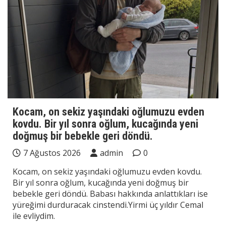
Kocam, on sekiz yaşındaki oğlumuzu evden
kovdu. Bir yıl sonra oğlum, kucağında yeni
doğmuş bir bebekle geri döndü.
7 Ağustos 2026
admin
0
Kocam, on sekiz yaşındaki oğlumuzu evden kovdu.
Bir yıl sonra oğlum, kucağında yeni doğmuş bir
bebekle geri döndü. Babası hakkında anlattıkları ise
yüreğimi durduracak cinstendi.Yirmi üç yıldır Cemal
ile evliydim.