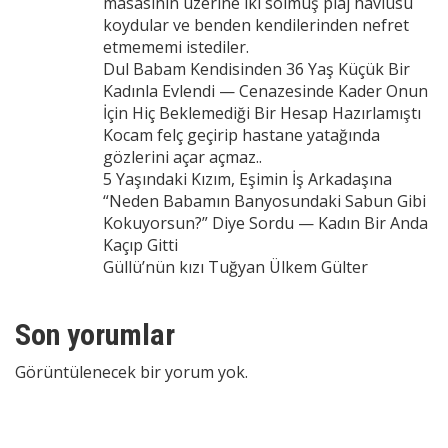
masasının üzerine iki solmuş plaj havlusu
koydular ve benden kendilerinden nefret
etmememi istediler.
Dul Babam Kendisinden 36 Yaş Küçük Bir
Kadınla Evlendi — Cenazesinde Kader Onun
İçin Hiç Beklemediği Bir Hesap Hazırlamıştı
Kocam felç geçirip hastane yatağında
gözlerini açar açmaz..
5 Yaşındaki Kızım, Eşimin İş Arkadaşına
“Neden Babamın Banyosundaki Sabun Gibi
Kokuyorsun?” Diye Sordu — Kadın Bir Anda
Kaçıp Gitti
Güllü’nün kızı Tuğyan Ülkem Gülter
Son yorumlar
Görüntülenecek bir yorum yok.