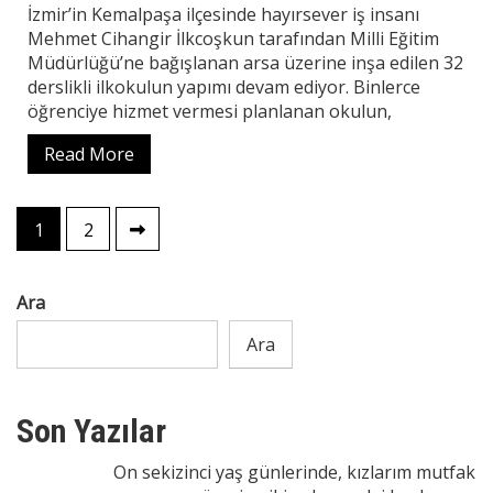
İzmir’in Kemalpaşa ilçesinde hayırsever iş insanı
Mehmet Cihangir İlkcoşkun tarafından Milli Eğitim
Müdürlüğü’ne bağışlanan arsa üzerine inşa edilen 32
derslikli ilkokulun yapımı devam ediyor. Binlerce
öğrenciye hizmet vermesi planlanan okulun,
Read More
Yazı
1
2
sayfalaması
Ara
Ara
Son Yazılar
On sekizinci yaş günlerinde, kızlarım mutfak