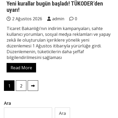
Yeni kurallar bugün başladı! TÜKODER’den
uyarı!
2 Ağustos 2026
admin
0
Ticaret Bakanlığı’nın indirim kampanyaları, sahte
kullanıcı yorumları, sosyal medya reklamları ve yapay
zekâ ile oluşturulan içeriklere yönelik yeni
düzenlemesi 1 Ağustos itibarıyla yürürlüğe girdi.
Düzenlemenin, tüketicilerin daha şeffaf
bilgilendirilmesini sağlaması
Read More
Yazı
1
2
sayfalaması
Ara
Ara