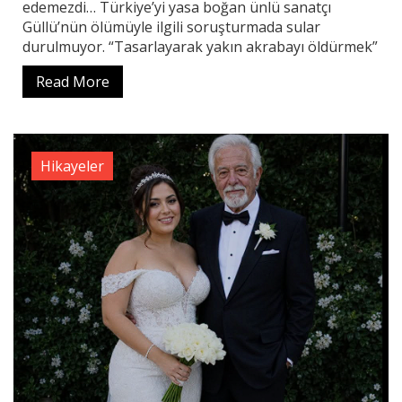
edemezdi… Türkiye’yi yasa boğan ünlü sanatçı
Güllü’nün ölümüyle ilgili soruşturmada sular
durulmuyor. “Tasarlayarak yakın akrabayı öldürmek”
Read More
Hikayeler