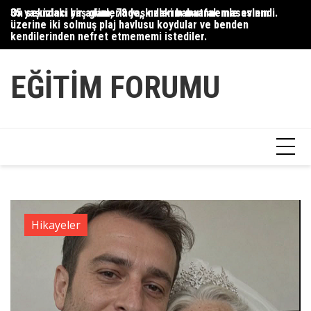
Skip
35 yaşındaki bir adam, 78 yaşındaki babaannemle evlendi.
On sekizinci yaş günlerinde, kızlarım mutfak masasının
Du
to
üzerine iki solmuş plaj havlusu koydular ve benden
Ce
content
kendilerinden nefret etmememi istediler.
Ha
EĞITIM FORUMU
Hikayeler