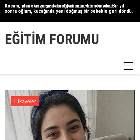
Skip
Kocam, on sekiz yaşındaki oğlumuzu evden kovdu. Bir yıl
35 yaşındaki bir adam, 78 yaşındaki babaannemle evlendi.
On
to
sonra oğlum, kucağında yeni doğmuş bir bebekle geri döndü.
üz
content
ke
EĞITIM FORUMU
Hikayeler