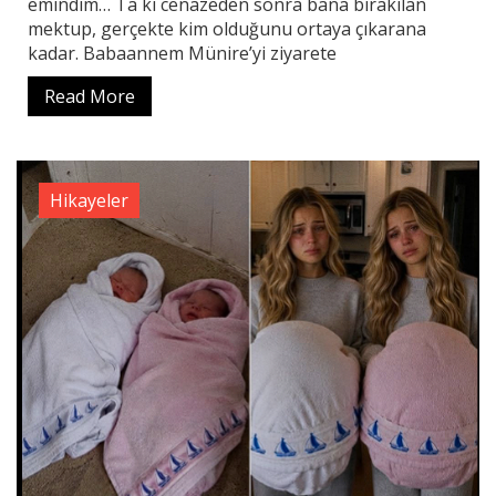
emindim… Ta ki cenazeden sonra bana bırakılan
mektup, gerçekte kim olduğunu ortaya çıkarana
kadar. Babaannem Münire’yi ziyarete
Read More
Hikayeler