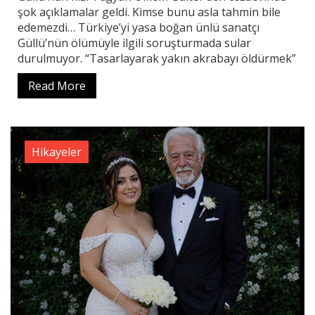
şok açıklamalar geldi. Kimse bunu asla tahmin bile
edemezdi… Türkiye’yi yasa boğan ünlü sanatçı
Güllü’nün ölümüyle ilgili soruşturmada sular
durulmuyor. “Tasarlayarak yakın akrabayı öldürmek”
Read More
Hikayeler