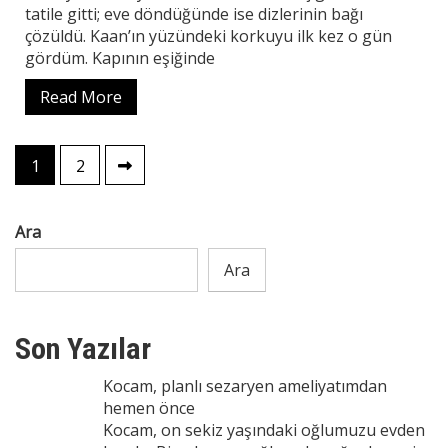
tatile gitti; eve döndüğünde ise dizlerinin bağı
çözüldü. Kaan’ın yüzündeki korkuyu ilk kez o gün
gördüm. Kapının eşiğinde
Read More
Yazı
1
2
sayfalaması
Ara
Ara
Son Yazılar
Kocam, planlı sezaryen ameliyatımdan
hemen önce
Kocam, on sekiz yaşındaki oğlumuzu evden