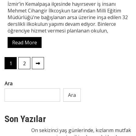
İzmir’in Kemalpaşa ilçesinde hayırsever iş insanı
Mehmet Cihangir İlkcoşkun tarafından Milli Eğitim
Müdürlüğü’ne bağışlanan arsa üzerine inşa edilen 32
derslikli ilkokulun yapımı devam ediyor. Binlerce
öğrenciye hizmet vermesi planlanan okulun,
Read More
Yazı
1
2
sayfalaması
Ara
Ara
Son Yazılar
On sekizinci yaş günlerinde, kızlarım mutfak