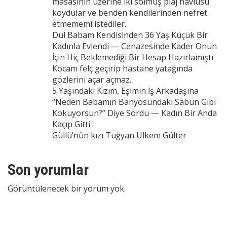
masasının üzerine iki solmuş plaj havlusu
koydular ve benden kendilerinden nefret
etmememi istediler.
Dul Babam Kendisinden 36 Yaş Küçük Bir
Kadınla Evlendi — Cenazesinde Kader Onun
İçin Hiç Beklemediği Bir Hesap Hazırlamıştı
Kocam felç geçirip hastane yatağında
gözlerini açar açmaz..
5 Yaşındaki Kızım, Eşimin İş Arkadaşına
“Neden Babamın Banyosundaki Sabun Gibi
Kokuyorsun?” Diye Sordu — Kadın Bir Anda
Kaçıp Gitti
Güllü’nün kızı Tuğyan Ülkem Gülter
Son yorumlar
Görüntülenecek bir yorum yok.