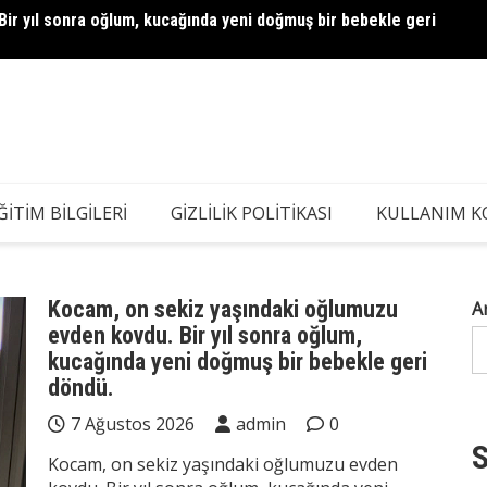
ir yıl sonra oğlum, kucağında yeni doğmuş bir bebekle geri
lendi.
On sek
kendil
ĞITIM BILGILERI
GIZLILIK POLITIKASI
KULLANIM K
Kocam, on sekiz yaşındaki oğlumuzu
A
evden kovdu. Bir yıl sonra oğlum,
kucağında yeni doğmuş bir bebekle geri
döndü.
7 Ağustos 2026
admin
0
S
Kocam, on sekiz yaşındaki oğlumuzu evden