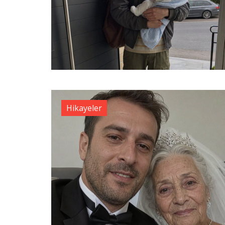
Hikayeler