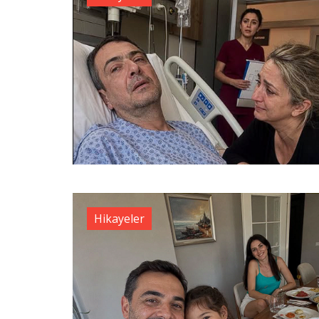
Hikayeler