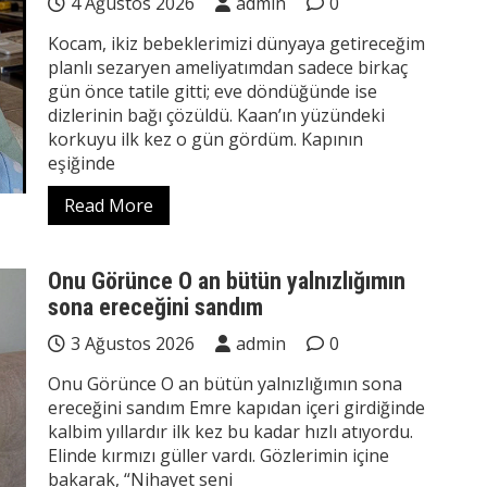
4 Ağustos 2026
admin
0
Kocam, ikiz bebeklerimizi dünyaya getireceğim
planlı sezaryen ameliyatımdan sadece birkaç
gün önce tatile gitti; eve döndüğünde ise
dizlerinin bağı çözüldü. Kaan’ın yüzündeki
korkuyu ilk kez o gün gördüm. Kapının
eşiğinde
Read More
Onu Görünce O an bütün yalnızlığımın
sona ereceğini sandım
3 Ağustos 2026
admin
0
Onu Görünce O an bütün yalnızlığımın sona
ereceğini sandım Emre kapıdan içeri girdiğinde
kalbim yıllardır ilk kez bu kadar hızlı atıyordu.
Elinde kırmızı güller vardı. Gözlerimin içine
bakarak, “Nihayet seni