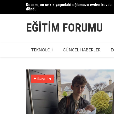
Skip
Kocam, on sekiz yaşındaki oğlumuzu evden kovdu. B
35 yaşındaki bir adam, 78 yaşındaki babaannemle ev
to
döndü.
content
EĞITIM FORUMU
TEKNOLOJI
GÜNCEL HABERLER
E
Hikayeler