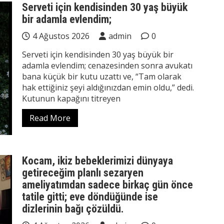
Serveti için kendisinden 30 yaş büyük
bir adamla evlendim;
4 Ağustos 2026
admin
0
Serveti için kendisinden 30 yaş büyük bir
adamla evlendim; cenazesinden sonra avukatı
bana küçük bir kutu uzattı ve, “Tam olarak
hak ettiğiniz şeyi aldığınızdan emin oldu,” dedi.
Kutunun kapağını titreyen
Read More
Kocam, ikiz bebeklerimizi dünyaya
getireceğim planlı sezaryen
ameliyatımdan sadece birkaç gün önce
tatile gitti; eve döndüğünde ise
dizlerinin bağı çözüldü.