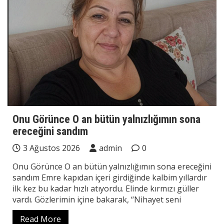
Onu Görünce O an bütün yalnızlığımın sona
ereceğini sandım
3 Ağustos 2026
admin
0
Onu Görünce O an bütün yalnızlığımın sona ereceğini
sandım Emre kapıdan içeri girdiğinde kalbim yıllardır
ilk kez bu kadar hızlı atıyordu. Elinde kırmızı güller
vardı. Gözlerimin içine bakarak, “Nihayet seni
Read More