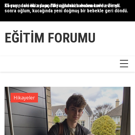
Skip
Kocam, on sekiz yaşındaki oğlumuzu evden kovdu. Bir yıl
35 yaşındaki bir adam, 78 yaşındaki babaannemle evlendi.
On
to
sonra oğlum, kucağında yeni doğmuş bir bebekle geri döndü.
üz
content
ke
EĞITIM FORUMU
Hikayeler