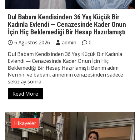
Dul Babam Kendisinden 36 Yaş Küçük Bir
Kadınla Evlendi — Cenazesinde Kader Onun
İçin Hiç Beklemediği Bir Hesap Hazırlamıştı
6 Ağustos 2026
admin
0
Dul Babam Kendisinden 36 Yaş Küçük Bir Kadınla
Evlendi — Cenazesinde Kader Onun İçin Hiç
Beklemediği Bir Hesap Hazırlamıştı Benim adım
Nermin ve babam, annemin cenazesinden sadece
sekiz ay sonra
Read More
Hikayeler