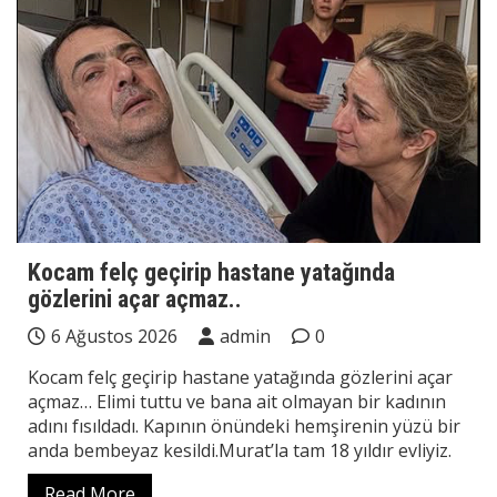
Kocam felç geçirip hastane yatağında
gözlerini açar açmaz..
6 Ağustos 2026
admin
0
Kocam felç geçirip hastane yatağında gözlerini açar
açmaz… Elimi tuttu ve bana ait olmayan bir kadının
adını fısıldadı. Kapının önündeki hemşirenin yüzü bir
anda bembeyaz kesildi.Murat’la tam 18 yıldır evliyiz.
Read More