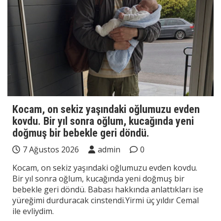
Kocam, on sekiz yaşındaki oğlumuzu evden
kovdu. Bir yıl sonra oğlum, kucağında yeni
doğmuş bir bebekle geri döndü.
7 Ağustos 2026
admin
0
Kocam, on sekiz yaşındaki oğlumuzu evden kovdu.
Bir yıl sonra oğlum, kucağında yeni doğmuş bir
bebekle geri döndü. Babası hakkında anlattıkları ise
yüreğimi durduracak cinstendi.Yirmi üç yıldır Cemal
ile evliydim.