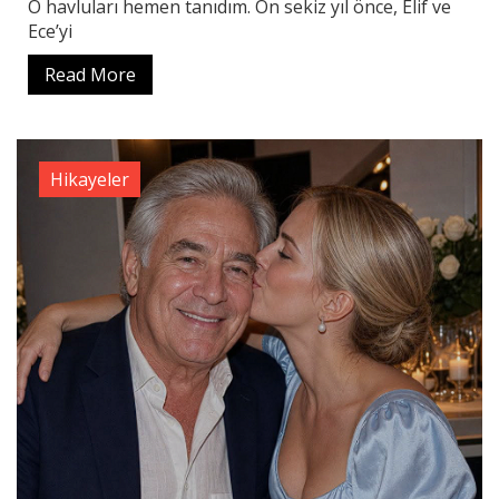
O havluları hemen tanıdım. On sekiz yıl önce, Elif ve
Ece’yi
Read More
Hikayeler