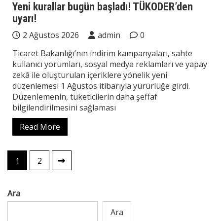
Yeni kurallar bugün başladı! TÜKODER’den
uyarı!
2 Ağustos 2026
admin
0
Ticaret Bakanlığı’nın indirim kampanyaları, sahte
kullanıcı yorumları, sosyal medya reklamları ve yapay
zekâ ile oluşturulan içeriklere yönelik yeni
düzenlemesi 1 Ağustos itibarıyla yürürlüğe girdi.
Düzenlemenin, tüketicilerin daha şeffaf
bilgilendirilmesini sağlaması
Read More
Yazı
1
2
sayfalaması
Ara
Ara