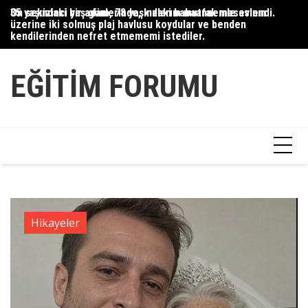
Skip
35 yaşındaki bir adam, 78 yaşındaki babaannemle evlendi.
On sekizinci yaş günlerinde, kızlarım mutfak masasının
Du
to
üzerine iki solmuş plaj havlusu koydular ve benden
Ce
content
kendilerinden nefret etmememi istediler.
Ha
EĞITIM FORUMU
Hikayeler