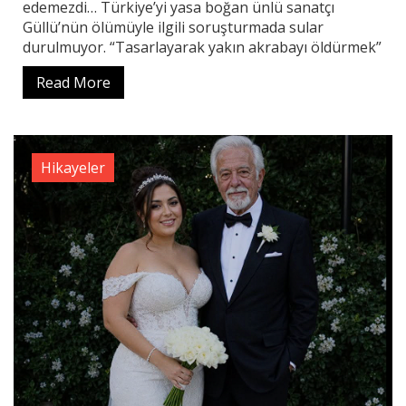
edemezdi… Türkiye’yi yasa boğan ünlü sanatçı
Güllü’nün ölümüyle ilgili soruşturmada sular
durulmuyor. “Tasarlayarak yakın akrabayı öldürmek”
Read More
Hikayeler