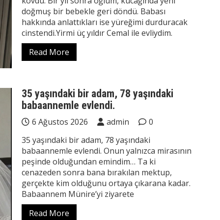
kovdu. Bir yıl sonra oğlum, kucağında yeni
doğmuş bir bebekle geri döndü. Babası
hakkında anlattıkları ise yüreğimi durduracak
cinstendi.Yirmi üç yıldır Cemal ile evliydim.
Read More
35 yaşındaki bir adam, 78 yaşındaki
babaannemle evlendi.
6 Ağustos 2026
admin
0
35 yaşındaki bir adam, 78 yaşındaki
babaannemle evlendi. Onun yalnızca mirasının
peşinde olduğundan emindim… Ta ki
cenazeden sonra bana bırakılan mektup,
gerçekte kim olduğunu ortaya çıkarana kadar.
Babaannem Münire’yi ziyarete
Read More