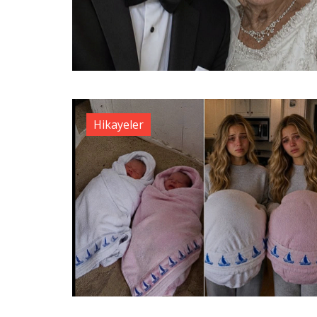
Hikayeler