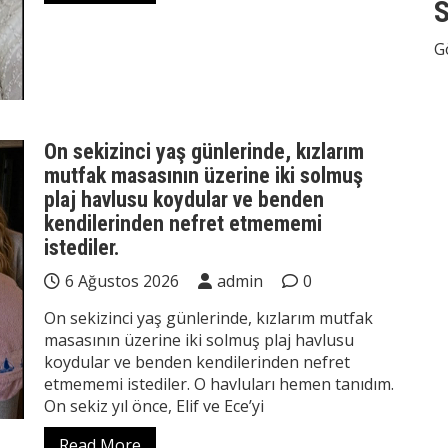
S
G
On sekizinci yaş günlerinde, kızlarım
mutfak masasının üzerine iki solmuş
plaj havlusu koydular ve benden
kendilerinden nefret etmememi
istediler.
6 Ağustos 2026
admin
0
On sekizinci yaş günlerinde, kızlarım mutfak
masasının üzerine iki solmuş plaj havlusu
koydular ve benden kendilerinden nefret
etmememi istediler. O havluları hemen tanıdım.
On sekiz yıl önce, Elif ve Ece’yi
Read More