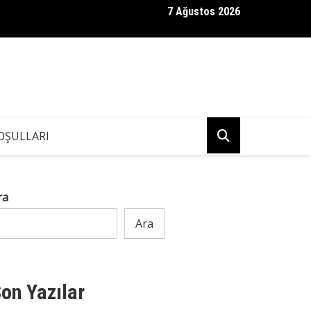
7 Ağustos 2026
izinci yaş günlerinde, kızlarım mutfak masasının üzerine iki solm
erinden nefret etmememi istediler.
OŞULLARI
ra
Ara
on Yazılar