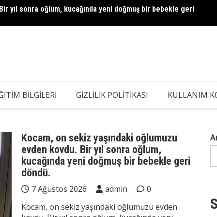
ir yıl sonra oğlum, kucağında yeni doğmuş bir bebekle geri
lendi.
On sek
kendil
ĞITIM BILGILERI
GIZLILIK POLITIKASI
KULLANIM K
Kocam, on sekiz yaşındaki oğlumuzu
A
evden kovdu. Bir yıl sonra oğlum,
kucağında yeni doğmuş bir bebekle geri
döndü.
7 Ağustos 2026
admin
0
S
Kocam, on sekiz yaşındaki oğlumuzu evden